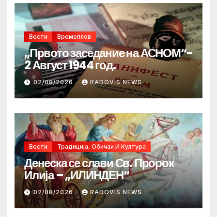
Вести
Времеплов
„Првото заседание на АСНОМ“-
2 Август 1944 год.
02/08/2026
RADOVIS NEWS
Вести
Традиција, Обичаи И Култура
Денеска се слави Св. Пророк
Илија – „ИЛИНДЕН“
02/08/2026
RADOVIS NEWS