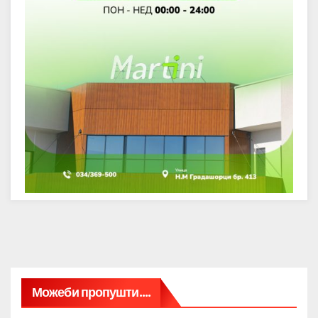
Можеби пропушти....