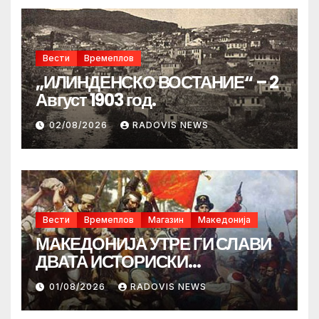
Вести
Времеплов
„ИЛИНДЕНСКО ВОСТАНИЕ“ – 2
Август 1903 год.
02/08/2026
RADOVIS NEWS
Вести
Времеплов
Магазин
Македонија
МАКЕДОНИЈА УТРЕ ГИ СЛАВИ
ДВАТА ИСТОРИСКИ
ИЛИНДЕНА!
01/08/2026
RADOVIS NEWS