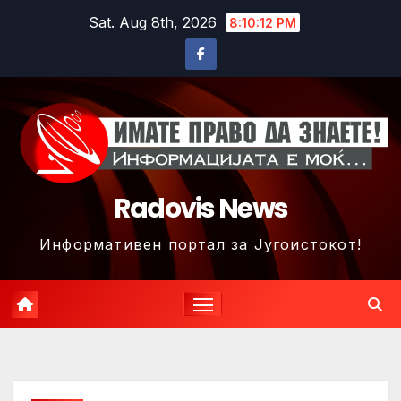
Skip
Sat. Aug 8th, 2026
8:10:15 PM
to
content
Radovis News
Информативен портал за Југоистокот!