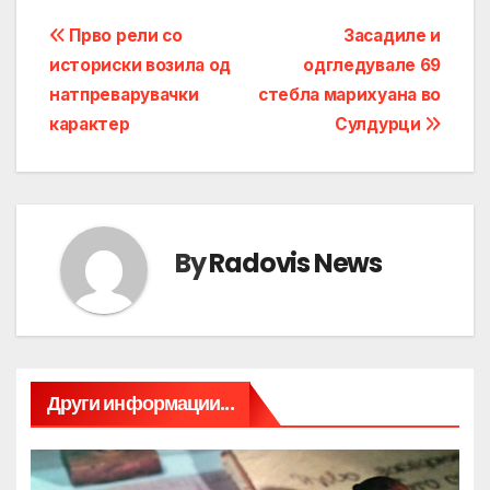
Post
Прво рели со
Засадиле и
историски возила од
одгледувале 69
navigation
натпреварувачки
стебла марихуана во
карактер
Сулдурци
By
Radovis News
Други информации...