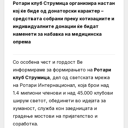
Ротари клуб Струмица организира настан
кој ќе биде од донаторски карактер –
средствата собрани преку котизациите и
индивидуалните донации ќе бидат
наменети за набавка на медицинска
опрема
Со особена чест и гордост Ве
информираме за формирањето на
Ротари
клуб Струмица
, дел од светската мрежа
на Ротари Интернационал, која брои над
1.4 милиони членови и над 45.000 клубови
ширум светот, обединети во идејата за
хуманост, служба кон заедницата и
градење мостови на пријателство и
соработка.