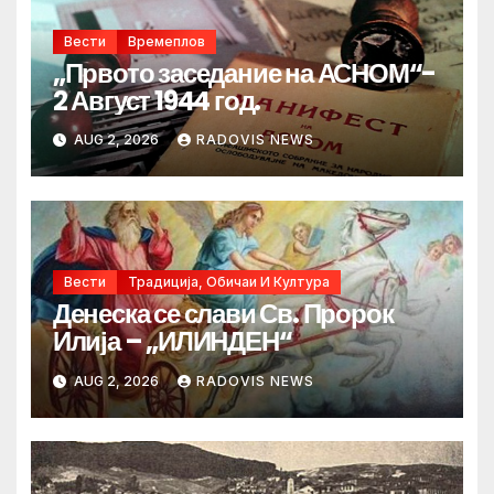
Вести
Времеплов
„Првото заседание на АСНОМ“-
2 Август 1944 год.
AUG 2, 2026
RADOVIS NEWS
Вести
Традиција, Обичаи И Култура
Денеска се слави Св. Пророк
Илија – „ИЛИНДЕН“
AUG 2, 2026
RADOVIS NEWS