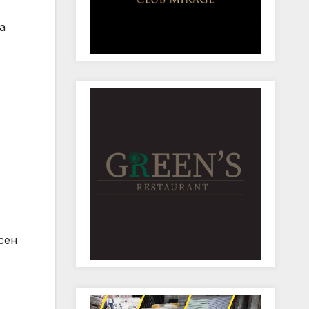
а
сен