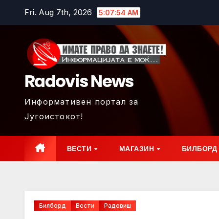
Skip
Fri. Aug 7th, 2026
5:07:56 AM
to
content
Radovis News
Информативен портал за
Југоистокот!
ВЕСТИ
МАГАЗИН
БИЛБОРД
Билборд
Вести
Радовиш