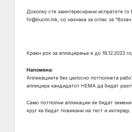
Доколку сте заинтересирани испратете го 
hr@bucim.mk
, со назнака за оглас за “Воза
Краен рок за аплицирање е до 18.12.2023 го
Напомена
:
Апликациите без целосно потполнета работн
аплицира кандидатот НЕМА да бидат разг
Само потполни апликации ќе бидат земени 
круг ќе бидат повикани на тест и интервју.