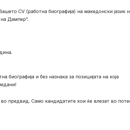
Вашето CV (работна биографија) на македонски јазик н
ч на Дампер”.
дина.
а биографија и без назнака за позицијата на која
ледани!
во предвид. Само кандидатите кои ќе влезат во поте