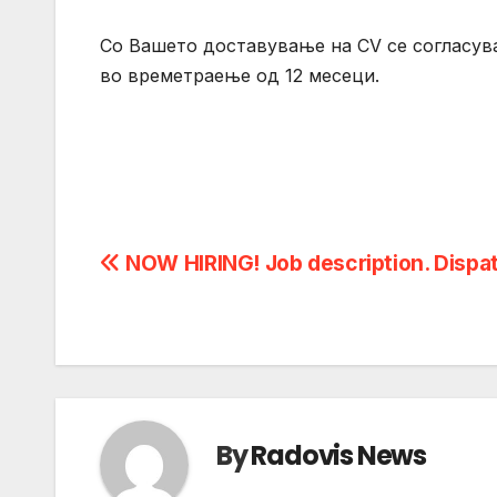
Со Вашето доставување на CV се согласув
во времетраење од 12 месеци.
Post
NOW HIRING! Job description. Dispa
navigation
By
Radovis News