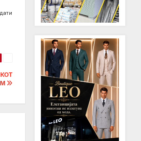
идати
ИКОТ
ИМ