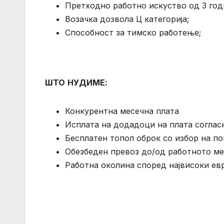
Претходно работно искуство од 3 год
Возачка дозвола Ц категорија;
Способност за тимско работење;
ШТО
НУДИМЕ
:
Конкурентна месечна плата
Исплата на додадоци на плата соглас
Бесплатен топол оброк со избор на по
Обезбеден превоз до/од работното м
Работна околина според највисоки евр