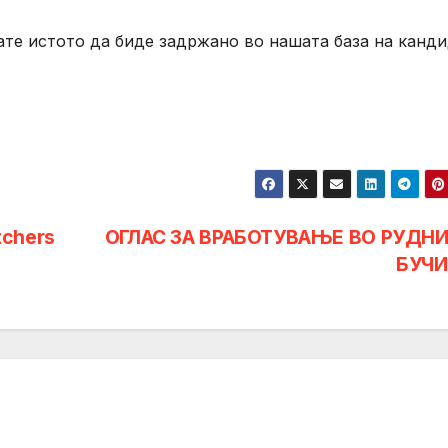
ате истото да биде задржано во нашата база на канд
tchers
ОГЛАС ЗА ВРАБОТУВАЊE ВО РУДН
БУЧ