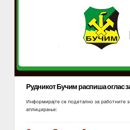
Рудникот Бучим распиша оглас з
Информирајте се подетално за работните з
аплицирање: