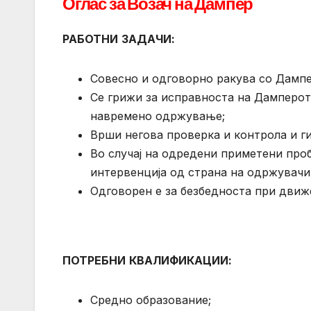
Оглас за Возач на Дампер
РАБОТНИ
ЗАДАЧИ
:
Совесно и одговорно ракува со Дампе
Се грижи за исправноста на Дамперот
навремено одржување;
Врши негова проверка и контрола и г
Во случај на одредени приметени про
интервенција од страна на одржувачи
Одговорен е за безбедноста при дви
ПОТРЕБНИ
КВАЛИФИКАЦИИ
:
Средно образование;