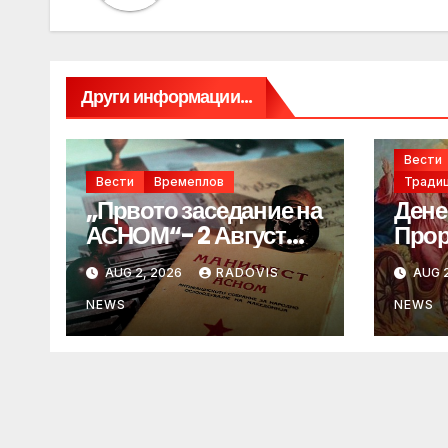
Други информации...
Вести
Вести
Времеплов
Традиц
„Првото заседание на
Дене
АСНОМ“- 2 Август
Прор
1944 год.
„ИЛ
AUG 2, 2026
RADOVIS
AUG 2
NEWS
NEWS