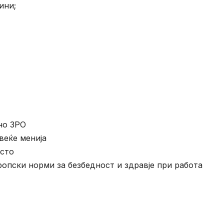
ини;
но ЗРО
веќе менија
есто
опски норми за безбедност и здравје при работа