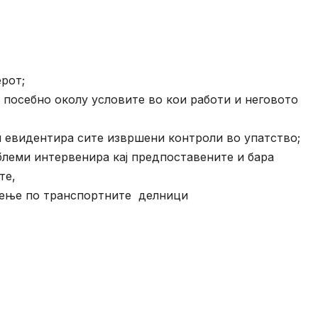
рот;
 посебно околу условите во кои работи и неговото
и евидентира сите извршени контроли во упатство;
блеми интервенира кај предпоставените и бара
те,
жење по транспортните делници