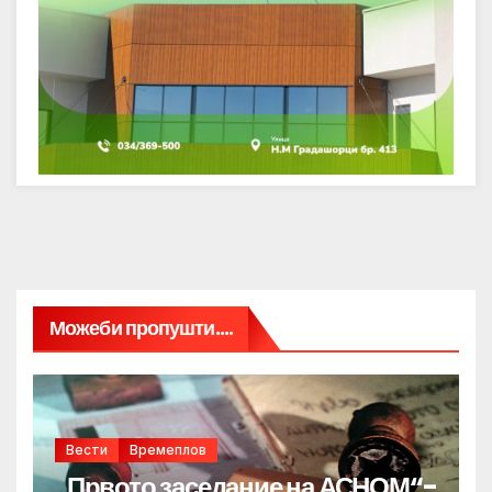
Можеби пропушти....
Вести
Времеплов
„Првото заседание на АСНОМ“-