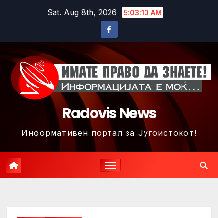
Skip
Sat. Aug 8th, 2026
5:03:13 AM
to
content
Radovis News
Информативен портал за Југоистокот!