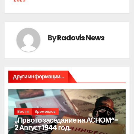
By
Radovis News
Други информации...
Вести
Времеплов
„Првото заседание на АСНОМ“-
2 Август 1944 год.