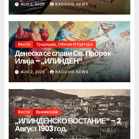
AUG 2, 2026
RADOVIS NEWS
Вести
Традиција, Обичаи И Култура
Денеска се слави Св. Пророк
Илија – „ИЛИНДЕН“
AUG 2, 2026
RADOVIS NEWS
Вести
Времеплов
„ИЛИНДЕНСКО ВОСТАНИЕ“ – 2
Август 1903 год.