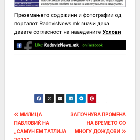
Преземањето содржини и фотографии од
порталот RadovisNews.mk значи дека
давате согласност на нaведените
Услови
Post
МИЛИЦА
ЗАПОЧНУВА ПРОМЕНА
ПАВЛОВИЌ НА
НА ВРЕМЕТО СО
navigation
„САМУН ЕМ ТАТЛИЈА
МНОГУ ДОЖДОВИ
2023“