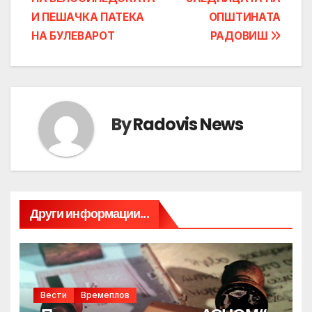
navigation
И ПЕШАЧКА ПАТЕКА
ОПШТИНАТА
НА БУЛЕВАРОТ
РАДОВИШ
By
Radovis News
Други информации...
Вести
Времеплов