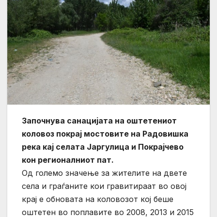
Започнува санацијата на оштетениот
коловоз покрај мостовите на Радовишка
река кај селата Јаргулица и Покрајчево
кон регионалниот пат.
Од големо значење за жителите на двете
села и граѓаните кои гравитираат во овој
крај е обновата на коловозот кој беше
оштетен во поплавите во 2008, 2013 и 2015