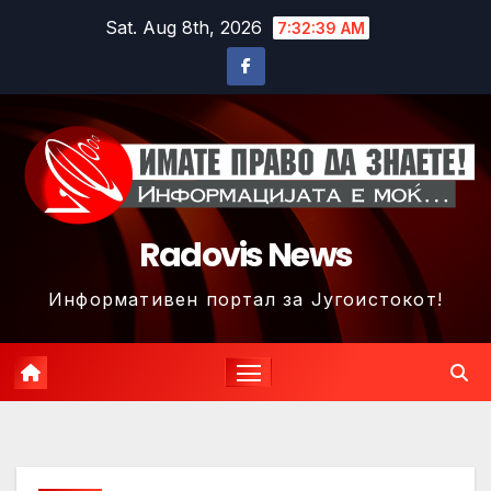
Skip
Sat. Aug 8th, 2026
7:32:42 AM
to
content
Radovis News
Информативен портал за Југоистокот!