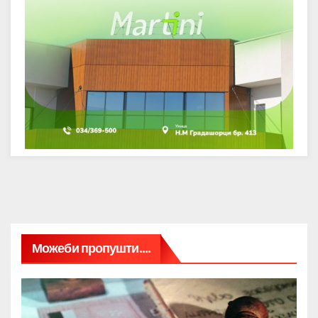
Можеби пропушти....