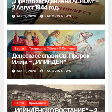
„Првото заседание на АСНОМ“-
2 Август 1944 год.
AUG 2, 2026
RADOVIS NEWS
Вести
Традиција, Обичаи И Култура
Денеска се слави Св. Пророк
Илија – „ИЛИНДЕН“
AUG 2, 2026
RADOVIS NEWS
Вести
Времеплов
„ИЛИНДЕНСКО ВОСТАНИЕ“ – 2