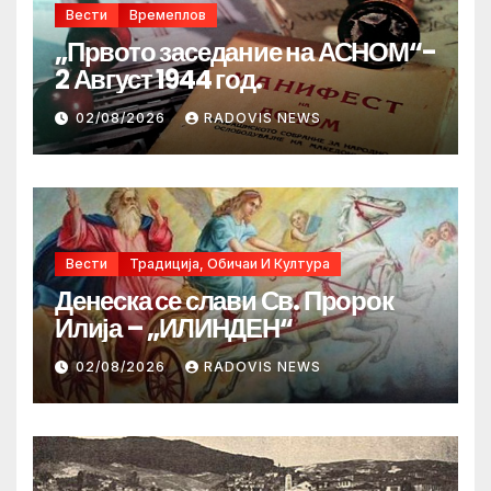
Вести
Времеплов
„Првото заседание на АСНОМ“-
2 Август 1944 год.
02/08/2026
RADOVIS NEWS
Вести
Традиција, Обичаи И Култура
Денеска се слави Св. Пророк
Илија – „ИЛИНДЕН“
02/08/2026
RADOVIS NEWS