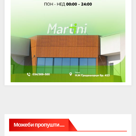
Можеби пропушти....