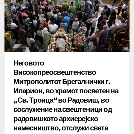
Неговото
Високопреосвештенство
Митрополитот Брегалнички г.
Иларион, во храмот посветен на
„Св. Троица“ во Радовиш, во
сослужение на свештеници од
радовишкото архиерејско
намесништво, отслужи света