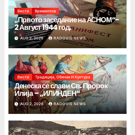
Вести
Времеплов
„Првото заседание на АСНОМ“-
2 Август 1944 год.
AUG 2, 2026
RADOVIS NEWS
Вести
Традиција, Обичаи И Култура
Денеска се слави Св. Пророк
Илија – „ИЛИНДЕН“
AUG 2, 2026
RADOVIS NEWS