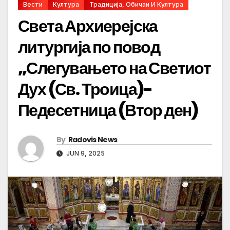
Вести
Култура
Традиција, Обичаи И Култура
Света Архиерејска
литургија по повод
„Слегувањето на Светиот
Дух (Св. Троица)-
Педесетница (Втор ден)
By
Radovis News
JUN 9, 2025