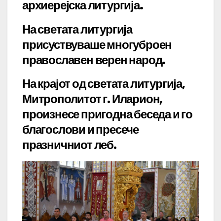
архиерејска литургија.
На светата литургија
присуствуваше многуброен
православен верен народ.
На крајот од светата литургија,
Митрополитот г. Иларион,
произнесе пригодна беседа и го
благослови и пресече
празничниот леб.