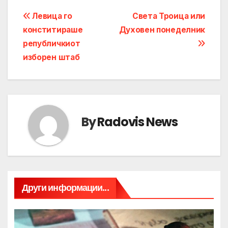
Post
Левица го
Света Троица или
конститираше
Духовен понеделник
navigation
републичкиот
изборен штаб
By
Radovis News
Други информации...