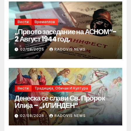
Вести
Времеплов
„Првото заседание на АСНОМ“-
2 Август 1944 год.
02/08/2026
RADOVIS NEWS
Вести
Традиција, Обичаи И Култура
Денеска се слави Св. Пророк
Илија – „ИЛИНДЕН“
02/08/2026
RADOVIS NEWS