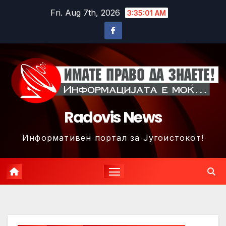
Skip
Fri. Aug 7th, 2026
3:35:03 AM
to
content
Radovis News
Информативен портал за Југоистокот!