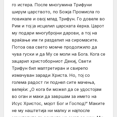
го истера. После многумина Трифуни
ширум царството, по Божја Промисла го
повикале и овој млад Трифун. Го довеле во
Рим и тој ја исцелил царската ќерка. Царот
му подари многубројни дарови, а тој на
враќање им ги разделил на сиромасите.
Потоа ова свето момче продолжило да
чува гуски и да Му се моли на Бога. Кога се
зацарил христоборниот Декиј, Свети
Трифун бил малтретиран и свирепо
измачуван заради Христа. Но, тој со
голема радост ги поднел сите мачења,
велејќи: „О кога би можел да се удостојам
во оган и маки да завршам за името на
Исус Христос, мојот Бог и Господ!“ Маките
не му наштетија ни малку и најпосле