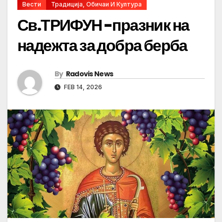
Вести
Традиција, Обичаи И Култура
Св.ТРИФУН -празник на
надежта за добра берба
By
Radovis News
FEB 14, 2026