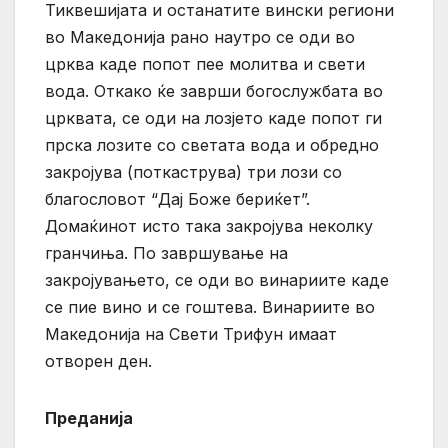
Тиквешијата и останатите вински региони
во Македонија рано наутро се оди во
црква каде попот пее молитва и свети
вода. Откако ќе заврши богослужбата во
црквата, се оди на лозјето каде попот ги
прска лозите со светата вода и обредно
закројува (поткаструва) три лози со
благословот “Дај Боже бериќет”.
Домаќинот исто така закројува неколку
гранчиња. По завршување на
закројувањето, се оди во винариите каде
се пие вино и се гоштева. Винариите во
Македонија на Свети Трифун имаат
отворен ден.
Преданија