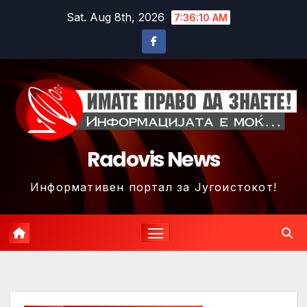
Skip
Sat. Aug 8th, 2026
7:36:13 AM
to
content
Radovis News
Информативен портал за Југоистокот!