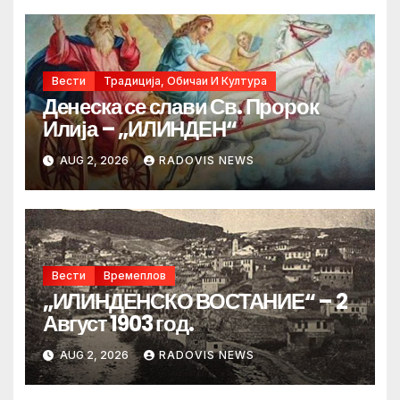
Вести
Традиција, Обичаи И Култура
Денеска се слави Св. Пророк
Илија – „ИЛИНДЕН“
AUG 2, 2026
RADOVIS NEWS
Вести
Времеплов
„ИЛИНДЕНСКО ВОСТАНИЕ“ – 2
Август 1903 год.
AUG 2, 2026
RADOVIS NEWS