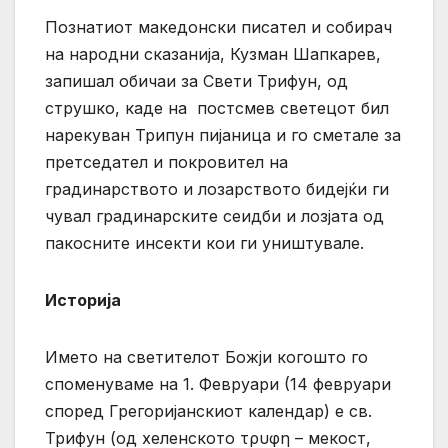
Познатиот македонски писател и собирач
на народни сказанија, Кузман Шапкарев,
запишал обичаи за Свети Трифун, од
струшко, каде на постсмев светецот бил
нарекуван Трипун пијаница и го сметале за
претседател и покровител на
градинарството и лозарството бидејќи ги
чувал градинарските сеидби и лозјата од
пакосните инсекти кои ги уништувале.
Историја
Името на светителот Божји когошто го
споменуваме на 1. Февруари (14 февруари
според Грегоријанскиот календар) е св.
Трифун (од хеленското τρυφη – мекост,