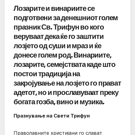
Лозарите и винариите се
подготвени за денешниот голем
празник Св. Трифун во кого
веруваат дека ќе го заштити
лозјето од суши и мраз и ќе
донесе голем род. Винариите,
лозарите, семејствата каде што
постои традиција на
закројување на лозјето го прават
адетот, но и прославуваат преку
богата гозба, вино и музика.
Празнување на
Свети
Трифун
Праволавните христијани го слават