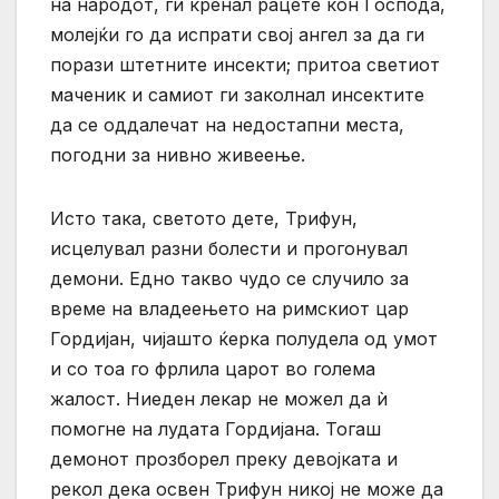
на народот, ги кренал рацете кон Господа,
молејќи го да испрати свој ангел за да ги
порази штетните инсекти; притоа светиот
маченик и самиот ги заколнал инсектите
да се оддалечат на недостапни места,
погодни за нивно живеење.
Исто така, светото дете, Трифун,
исцелувал разни болести и прогонувал
демони. Едно такво чудо се случило за
време на владеењето на римскиот цар
Гордијан, чијашто ќерка полудела од умот
и со тоа го фрлила царот во голема
жалост. Ниеден лекар не можел да ѝ
помогне на лудата Гордијана. Тогаш
демонот прозборел преку девојката и
рекол дека освен Трифун никој не може да