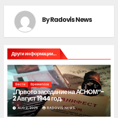
By
Radovis News
Други информации...
Вести
Времеплов
„Првото заседание на АСНОМ“-
2 Август 1944 год.
AUG 2, 2026
RADOVIS NEWS