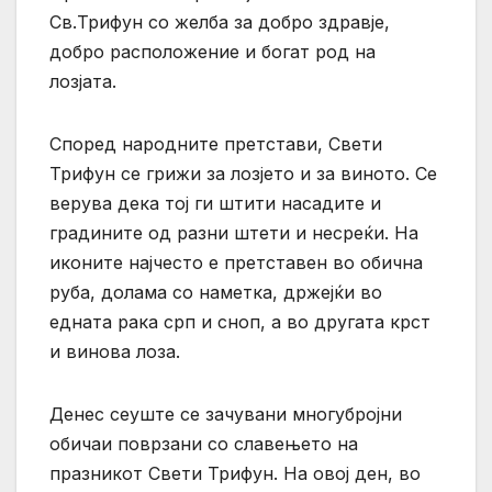
Св.Трифун со желба за добро здравје,
добро расположение и богат род на
лозјата.
Според народните претстави, Свети
Трифун се грижи за лозјето и за виното. Се
верува дека тој ги штити насадите и
градините од разни штети и несреќи. На
иконите најчесто е претставен во обична
руба, долама со наметка, држејќи во
едната рака срп и сноп, а во другата крст
и винова лоза.
Денес сеуште се зачувани многубројни
обичаи поврзани со славењето на
празникот Свети Трифун. На овој ден, во