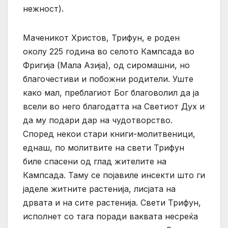
нежност).
Маченикот Христов, Трифун, е роден
околу 225 година во селото Кампсада во
Фригија (Мала Азија), од сиромашни, но
благочестиви и побожни родители. Уште
како мал, преблагиот Бог благоволил да ја
всели во него благодатта на Светиот Дух и
да му подари дар на чудотворство.
Според некои стари книги-молитвеници,
еднаш, по молитвите на свети Трифун
биле спасени од глад жителите на
Кампсада. Таму се појавиле инсекти што ги
јаделе житните растенија, лисјата на
дрвата и на сите растенија. Свети Трифун,
исполнет со тага поради ваквата несреќа