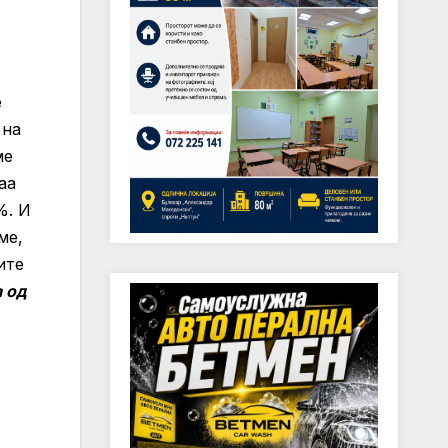
е
 на
ме
аа
%. И
ме,
ите
 од