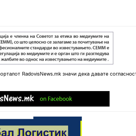
рталот RadovisNews.mk значи дека давате согласнос