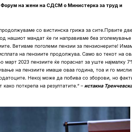
 Форум на жени на СДСМ о Министерка за труд и
 продолжуваме со вистинска грижа за сите.Првите дв
 од нашиот мандат ќе ги направивме беа зголемување
иите. Ветивме поголеми пензии за пензионерите! Има
сплата на пензиите продолжува. Само во текот на ов
о март 2023 пензиите ќе пораснат за уште најмалку 7
ување на пензиите имаше оваа година, тоа и го мисли
 податоците. Некој може да побива со зборови, но факт
т како поткрепа на резултатите.“ –
истакна Тренчевска