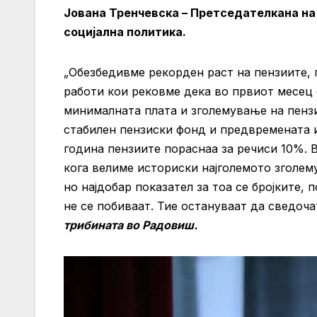
Јована Тренчевска – Претседателкана на
социјална политика.
„Обезбедивме рекорден раст на пензиите,
работи кои рековме дека во првиот месец
минималната плата и зголемување на пенз
стабилен пензиски фонд и предвремената и
година пензиите пораснаа за речиси 10%. В
кога велиме историски најголемото зголем
но најдобар показател за тоа се бројките,
не се побиваат. Тие остануваат да сведоча
трибината во Радовиш.