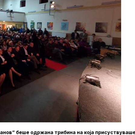
манов“ беше одржана трибина на која присуствуваш