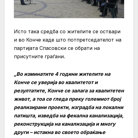
Исто така средба со жителите се оствари
и во Конче каде што потпретседателот на
партијата Спасовски се обрати на
присутните граѓани.
„Во изминатите 4 години жителите на
Конче се уверија во квалитетот и
резултатите, Конче се залага за квалитетен
живот, а тоа се гледа преку големиот број
реализирани проекти, изградба на локални
патишта, изведба на фекална канализација,
реконструкција на канализација и многу
други – истакна во своето обраќање