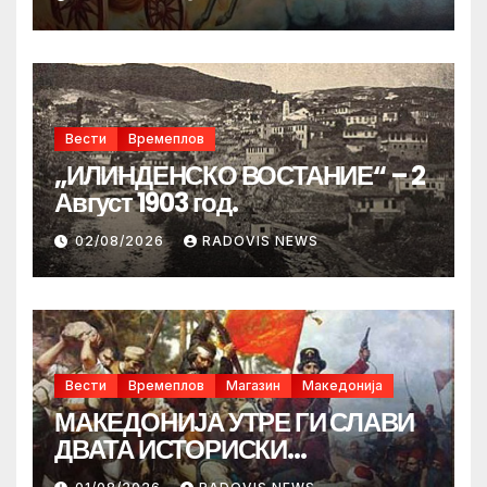
Вести
Времеплов
„ИЛИНДЕНСКО ВОСТАНИЕ“ – 2
Август 1903 год.
02/08/2026
RADOVIS NEWS
Вести
Времеплов
Магазин
Македонија
МАКЕДОНИЈА УТРЕ ГИ СЛАВИ
ДВАТА ИСТОРИСКИ
ИЛИНДЕНА!