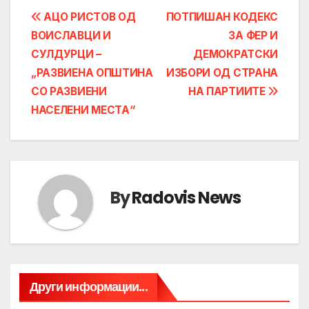
Post
АЦО РИСТОВ ОД
ПОТПИШАН КОДЕКС
ВОИСЛАВЦИ И
ЗА ФЕР И
navigation
СУЛДУРЦИ –
ДЕМОКРАТСКИ
„РАЗВИЕНА ОПШТИНА
ИЗБОРИ ОД СТРАНА
СО РАЗВИЕНИ
НА ПАРТИИТЕ
НАСЕЛЕНИ МЕСТА“
By
Radovis News
Други информации...