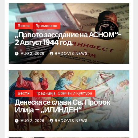
Вести
Времеплов
„Првото заседание на АСНОМ“-
2 Август 1944 год.
AUG 2, 2026
RADOVIS NEWS
Вести
Традиција, Обичаи И Култура
Денеска се слави Св. Пророк
Илија – „ИЛИНДЕН“
AUG 2, 2026
RADOVIS NEWS