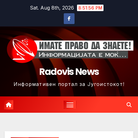
Skip
Sat. Aug 8th, 2026
8:51:59 PM
to
content
Radovis News
Информативен портал за Југоистокот!