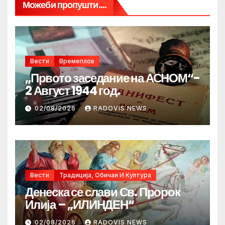
Можеби пропушти....
Вести
Времеплов
„Првото заседание на АСНОМ“-
2 Август 1944 год.
02/08/2026
RADOVIS NEWS
Вести
Традиција, Обичаи И Култура
Денеска се слави Св. Пророк
Илија – „ИЛИНДЕН“
02/08/2026
RADOVIS NEWS