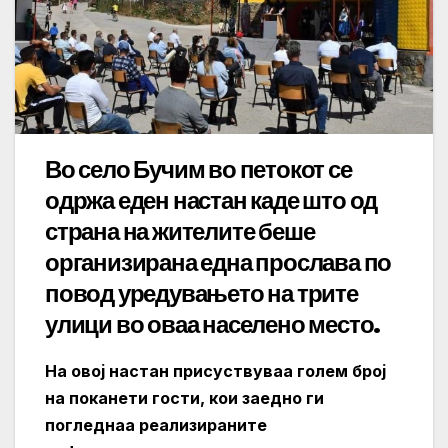
Во село Бучим во петокот се
одржа еден настан каде што од
страна на жителите беше
организирана една прослава по
повод уредувањето на трите
улици во оваа населено место.
На овој настан присуствуваа голем број
на поканети гости, кои заедно ги
погледнаа реализираните