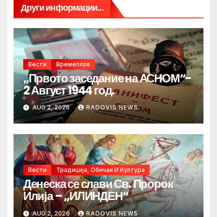
Други информации...
Вести
Времеплов
„Првото заседание на АСНОМ“-
2 Август 1944 год.
AUG 2, 2026
RADOVIS NEWS
Вести
Традиција, Обичаи И Култура
Денеска се слави Св. Пророк
Илија – „ИЛИНДЕН“
AUG 2, 2026
RADOVIS NEWS