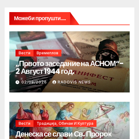
Можеби пропушти....
Вести
Времеплов
„Првото заседание на АСНОМ“-
2 Август 1944 год.
02/08/2026
RADOVIS NEWS
Вести
Традиција, Обичаи И Култура
Денеска се слави Св. Пророк