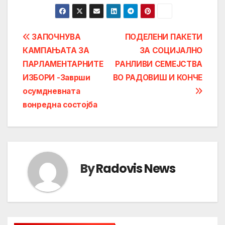
Post
ЗАПОЧНУВА
ПОДЕЛЕНИ ПАКЕТИ
КАМПАЊАТА ЗА
ЗА СОЦИЈАЛНО
navigation
ПАРЛАМЕНТАРНИТЕ
РАНЛИВИ СЕМЕЈСТВА
ИЗБОРИ -Заврши
ВО РАДОВИШ И КОНЧЕ
осумдневната
вонредна состојба
By
Radovis News