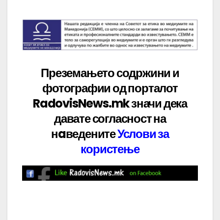
Преземањето содржини и
фотографии од порталот
RadovisNews.mk значи дека
давате
согласност на
нaведените
Услови за
користење