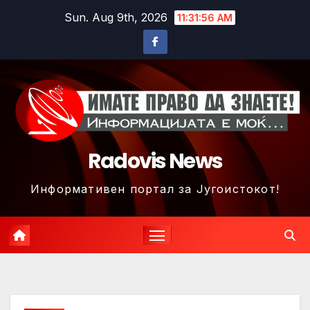
Skip
Sun. Aug 9th, 2026
11:31:59 AM
to
content
Radovis News
Информативен портал за Југоистокот!