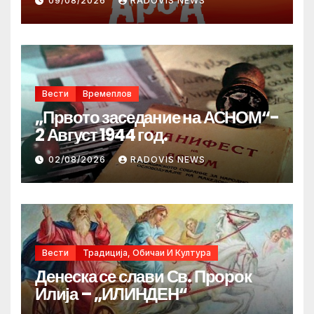
09/08/2026
RADOVIS NEWS
Денот на македонските рудари
Вести
Времеплов
„Првото заседание на АСНОМ“-
2 Август 1944 год.
02/08/2026
RADOVIS NEWS
Вести
Традиција, Обичаи И Култура
Денеска се слави Св. Пророк
Илија – „ИЛИНДЕН“