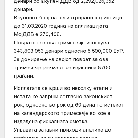
денари со вкупен ДДВ од 2,292,026,352
денари.
Вкупниот број на регистрирани корисници
до 31.03.2020 година на апликацијата
МојДДВ е 279,498.
Повратот за ова тримесечје изнесува
343,803,953 денари односно 5,590,000 ЕУР.
За донирање на својот поврат за ова
тримесечје јан-март се изјасниле 8700
граѓани.
Исплатата се врши во неколку етапи и
истата ќе заврши согласно законскиот
рок, односно во рок од 60 дена по истекот
на календарското тримесечје во кое е
издадена фискалната сметка.
Управата за јавни приходи апелира до