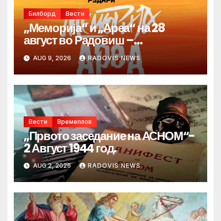
Билборд
Вести
„Меморија“ и „Ареа“ на 28
август во Радовиш –
продолжува традицијата за
AUG 9, 2026
RADOVIS NEWS
Денот на македонските рудари
Вести
Времеплов
„Првото заседание на АСНОМ“-
2 Август 1944 год.
AUG 2, 2026
RADOVIS NEWS