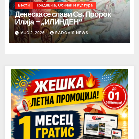
Вести
Традиција, Обичаи И Култура
Денеска се слави Св. Пророк
Илија – „ИЛИНДЕН“
AUG 2, 2026
RADOVIS NEWS