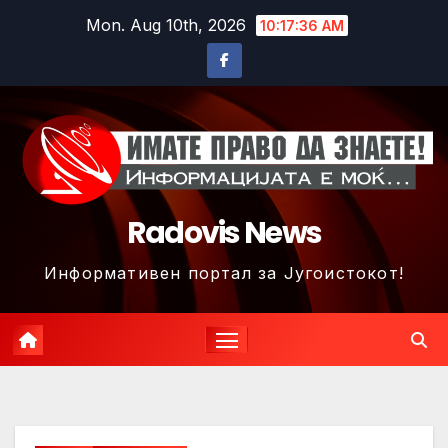
Skip
Mon. Aug 10th, 2026
10:17:38 AM
to
content
Radovis News
Информативен портал за Југоистокот!