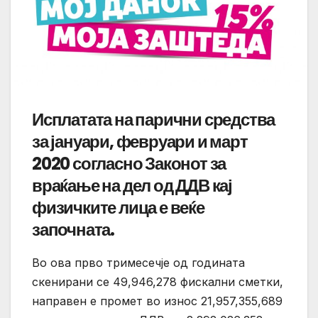
Исплатата на парични средства
за јануари, февруари и март
2020 согласно Законот за
враќање на дел од ДДВ кај
физичките лица е веќе
започната.
Во ова прво тримесечје од годината
скенирани се 49,946,278 фискални сметки,
направен е промет во износ 21,957,355,689