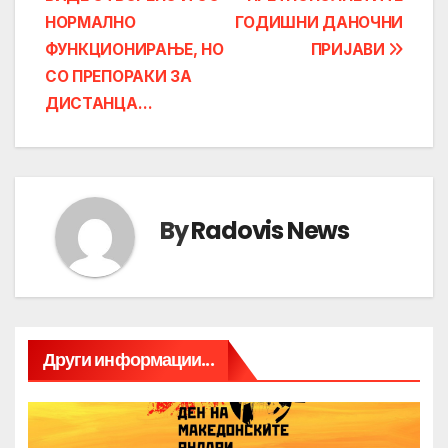
navigation
НОРМАЛНО
ГОДИШНИ ДАНОЧНИ
ФУНКЦИОНИРАЊЕ, НО
ПРИЈАВИ
СО ПРЕПОРАКИ ЗА
ДИСТАНЦА…
By
Radovis News
Други информации...