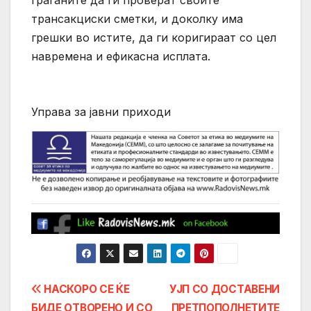
граѓаните да ги проверат своите
трансакциски сметки, и доколку има
грешки во истите, да ги коригираат со цел
навремена и ефикасна исплата.
Управа за јавни приходи
Post
НАСКОРО СЕ ЌЕ
УЈП СО ДОСТАВЕНИ
БИДЕ ОТВОРЕНО И СО
ПРЕТПОПОЛНЕТИТЕ