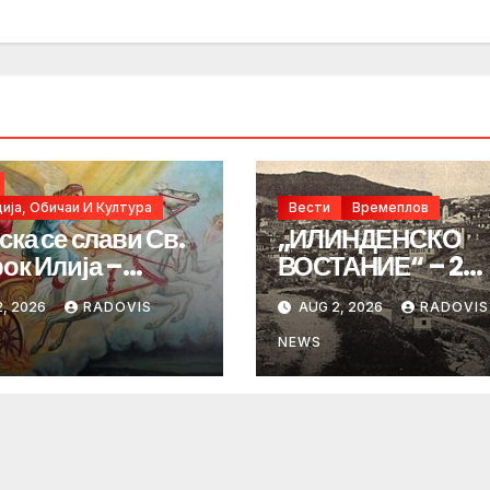
ија, Обичаи И Култура
Вести
Времеплов
ска се слави Св.
„ИЛИНДЕНСКО
ок Илија –
ВОСТАНИЕ“ – 2
ИНДЕН“
Август 1903 год.
, 2026
RADOVIS
AUG 2, 2026
RADOVIS
NEWS