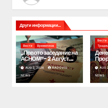
Други информации...
Вести
Вести
Времеплов
Традиц
„Првото заседание на
Дене
АСНОМ“- 2 Август
Прор
1944 год.
„ИЛ
AUG 2, 2026
RADOVIS
AUG 2
NEWS
NEWS