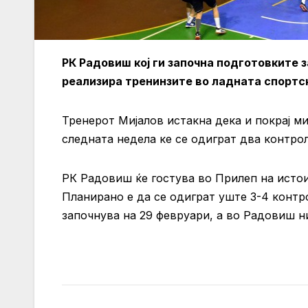
РК Радовиш кој ги започна подготовките з
реализира тренинзите во ладната спортс
Тренерот Мијалов истакна дека и покрај м
следната недела ке се одиграт два контро
РК Радовиш ќе гостува во Прилеп на истои
Планирано е да се одиграт уште 3-4 контр
започнува на 29 февруари, а во Радовиш ни