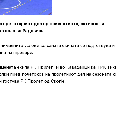
а претстојниот дел од првенството, активно ги
ка сала во Радовиш.
инималните услови во салата екипата се подготвува и
лни натпревари.
мената екипа РК Прилеп, и во Кавадарци кај ГРК Тик
олки пред почетокот на пролетниот дел на сезоната к
 гостува РК Пролет од Скопје.