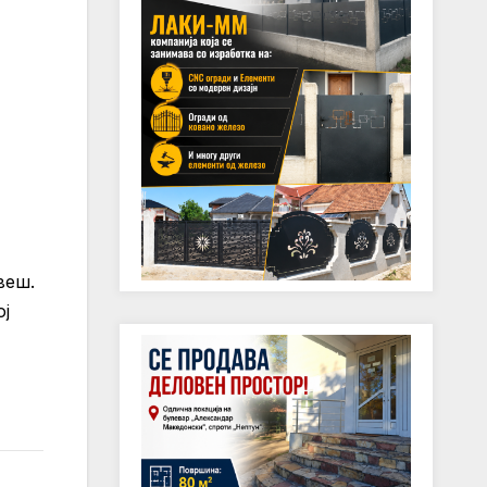
веш.
ој