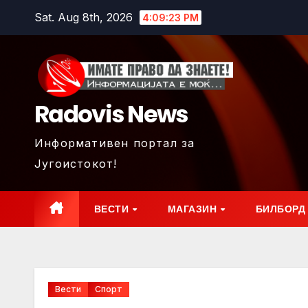
Skip
Sat. Aug 8th, 2026
4:09:24 PM
to
content
Radovis News
Информативен портал за
Југоистокот!
ВЕСТИ
МАГАЗИН
БИЛБОРД
Вести
Спорт