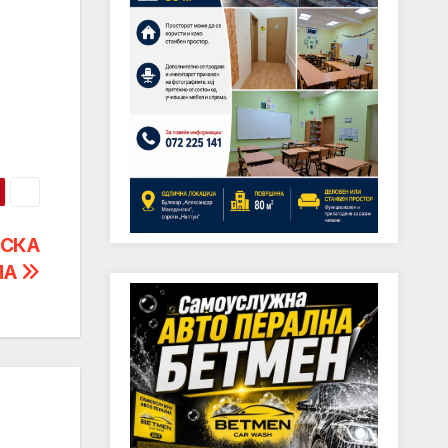
НСКА
МА