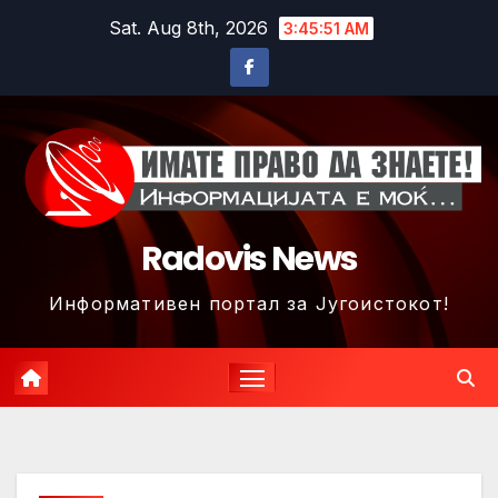
Skip
Sat. Aug 8th, 2026
3:45:53 AM
to
content
Radovis News
Информативен портал за Југоистокот!