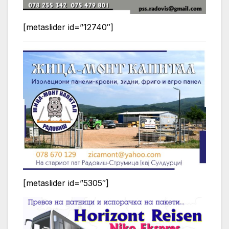
[metaslider id=”12740″]
[metaslider id=”5305″]