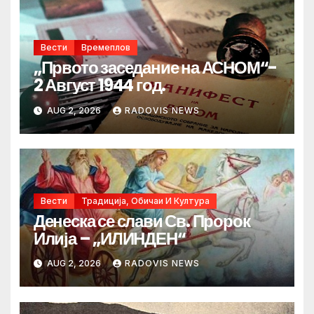
Вести
Времеплов
„Првото заседание на АСНОМ“-
2 Август 1944 год.
AUG 2, 2026
RADOVIS NEWS
Вести
Традиција, Обичаи И Култура
Денеска се слави Св. Пророк
Илија – „ИЛИНДЕН“
AUG 2, 2026
RADOVIS NEWS