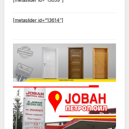
[metaslider id=”13614″]