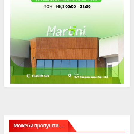
Можеби пропушти....