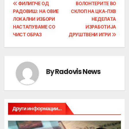
Post
ФИЛИПЧЕ ОД
ВОЛОНТЕРИТЕ ВО
РАДОВИШ: НА ОВИЕ
СКЛОП НА ЦКА-ПХВ
navigation
ЛОКАЛНИ ИЗБОРИ
НЕДЕЛАТА
НАСТАПУВАМЕ СО
ИЗРАБОТИЈА
ЧИСТ ОБРАЗ
ДРУШТВЕНИ ИГРИ
By
Radovis News
Други информации...