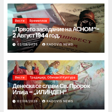
Вести
Времеплов
„Првото заседание на АСНОМ“-
2 Август 1944 год.
02/08/2026
RADOVIS NEWS
Вести
Традиција, Обичаи И Култура
Денеска се слави Св. Пророк
Илија – „ИЛИНДЕН“
02/08/2026
RADOVIS NEWS