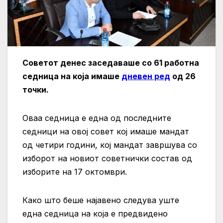
Советот денес заседаваше со 61 работна
седница на која имаше
дневен ред
од 26
точки.
Оваа седница е една од последните
седници на овој совет кој имаше мандат
од четири години, кој мандат завршува со
изборот на новиот советнички состав од
изборите на 17 октомври.
Како што беше најавено следува уште
една седница на која е предвидено