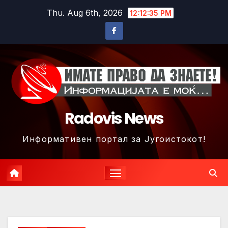
Skip
Thu. Aug 6th, 2026
12:12:38 PM
to
content
Radovis News
Информативен портал за Југоистокот!