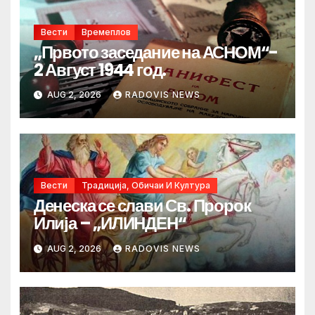
Вести
Времеплов
„Првото заседание на АСНОМ“-
2 Август 1944 год.
AUG 2, 2026
RADOVIS NEWS
Вести
Традиција, Обичаи И Култура
Денеска се слави Св. Пророк
Илија – „ИЛИНДЕН“
AUG 2, 2026
RADOVIS NEWS