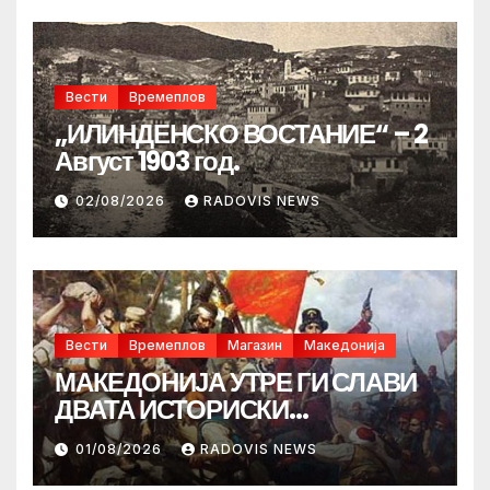
Вести
Времеплов
„ИЛИНДЕНСКО ВОСТАНИЕ“ – 2
Август 1903 год.
02/08/2026
RADOVIS NEWS
Вести
Времеплов
Магазин
Македонија
МАКЕДОНИЈА УТРЕ ГИ СЛАВИ
ДВАТА ИСТОРИСКИ
ИЛИНДЕНА!
01/08/2026
RADOVIS NEWS