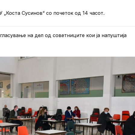
 „Коста Сусинов“ со почеток од 14 часот.
ласување на дел од советниците кои ја напуштија