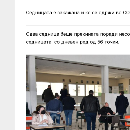
Седницата е закажана и ќе се одржи во СОУ
Оваа седница беше прекината поради несог
седницата, со дневен ред од 56 точки.