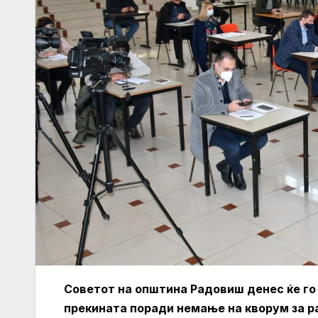
Советот на општина Радовиш денес ќе го
прекината поради немање на кворум за р