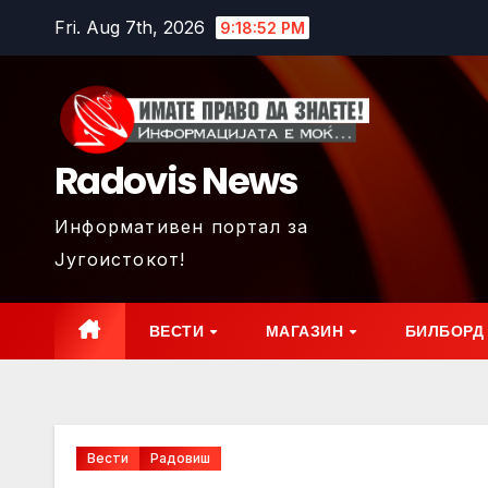
Skip
Fri. Aug 7th, 2026
9:18:54 PM
to
content
Radovis News
Информативен портал за
Југоистокот!
ВЕСТИ
МАГАЗИН
БИЛБОРД
Вести
Радовиш