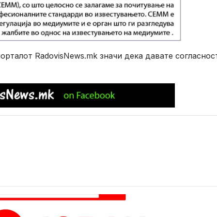
рталот RadovisNews.mk значи дека давате согласнос