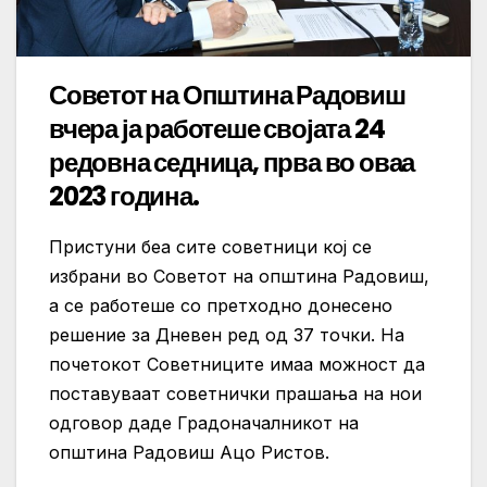
Советот на Општина Радовиш
вчера ја работеше својата 24
редовна седница, прва во оваа
2023 година.
Пристуни беа сите советници кој се
избрани во Советот на општина Радовиш,
а се работеше со претходно донесено
решение за Дневен ред од 37 точки. На
почетокот Советниците имаа можност да
поставуваат советнички прашања на нои
одговор даде Градоначалникот на
општина Радовиш Ацо Ристов.