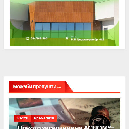
Можеби пропушти....
Вести
Времеплов
„Првото заседание на АСНОМ“-