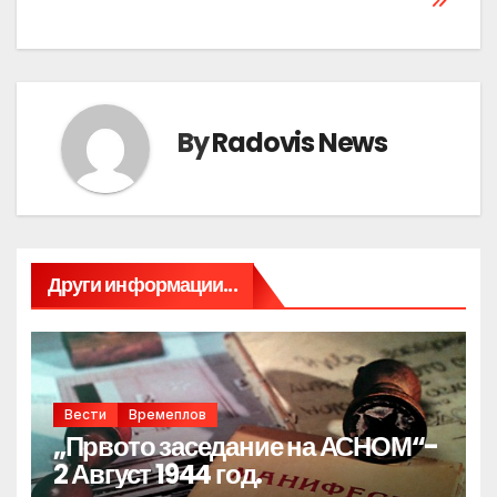
By
Radovis News
Други информации...
Вести
Времеплов
„Првото заседание на АСНОМ“-
2 Август 1944 год.