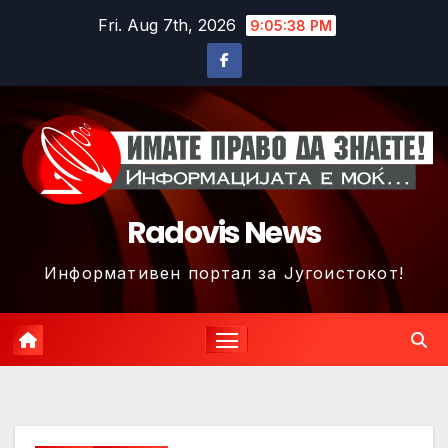
Skip
Fri. Aug 7th, 2026
9:05:40 PM
to
content
Radovis News
Информативен портал за Југоистокот!