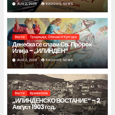
AUG 2, 2026
RADOVIS NEWS
Вести
Традиција, Обичаи И Култура
Денеска се слави Св. Пророк
Илија – „ИЛИНДЕН“
AUG 2, 2026
RADOVIS NEWS
Вести
Времеплов
„ИЛИНДЕНСКО ВОСТАНИЕ“ – 2
Август 1903 год.