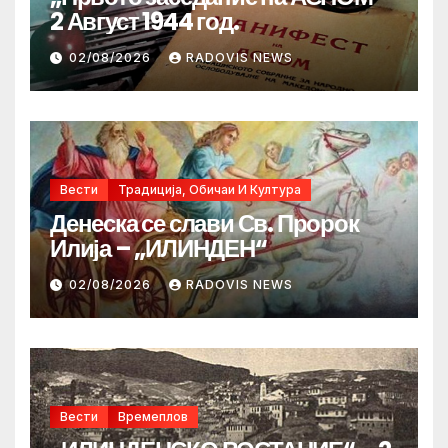
2 Август 1944 год.
02/08/2026
RADOVIS NEWS
Вести
Традиција, Обичаи И Култура
Денеска се слави Св. Пророк
Илија – „ИЛИНДЕН“
02/08/2026
RADOVIS NEWS
Вести
Времеплов