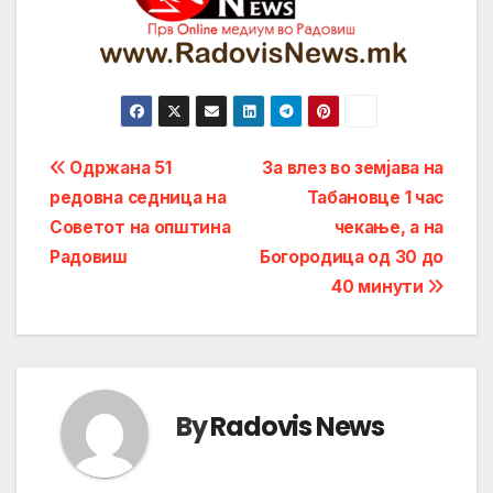
Post
Одржана 51
За влез во земјава на
редовна седница на
Табановце 1 час
navigation
Советот на општина
чекање, а на
Радовиш
Богородица од 30 до
40 минути
By
Radovis News