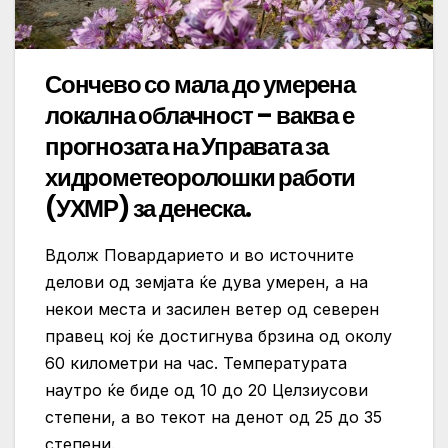
Сончево со мала до умерена
локална облачност – ваква е
прогнозата на Управата за
хидрометеоролошки работи
(УХМР) за денеска.
Вдолж Повардарието и во источните
делови од земјата ќе дува умерен, а на
некои места и засилен ветер од северен
правец кој ќе достигнува брзина од околу
60 километри на час. Температурата
наутро ќе биде од 10 до 20 Целзиусови
степени, а во текот на денот од 25 до 35
степени.