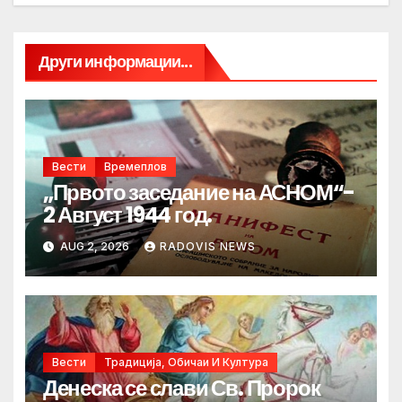
Други информации...
Вести
Времеплов
„Првото заседание на АСНОМ“-
2 Август 1944 год.
AUG 2, 2026
RADOVIS NEWS
Вести
Традиција, Обичаи И Култура
Денеска се слави Св. Пророк