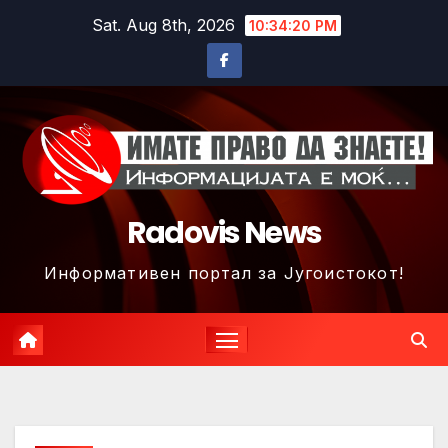
Skip
Sat. Aug 8th, 2026
10:34:23 PM
to
content
Radovis News
Информативен портал за Југоистокот!