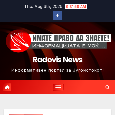
Skip
Thu. Aug 6th, 2026
9:32:01 AM
to
content
Radovis News
Информативен портал за Југоистокот!