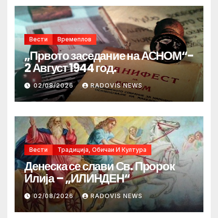
Вести
Времеплов
„Првото заседание на АСНОМ“-
2 Август 1944 год.
02/08/2026
RADOVIS NEWS
Вести
Традиција, Обичаи И Култура
Денеска се слави Св. Пророк
Илија – „ИЛИНДЕН“
02/08/2026
RADOVIS NEWS