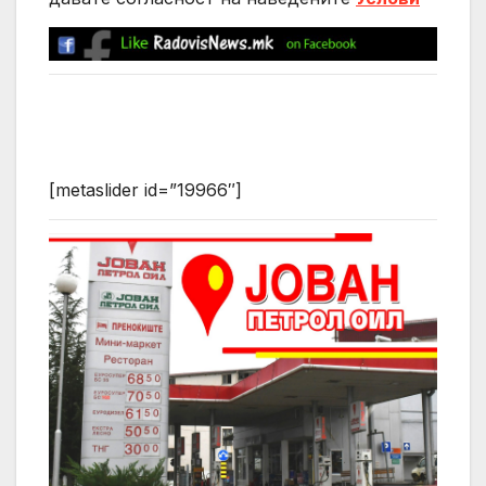
[metaslider id=”19966″]