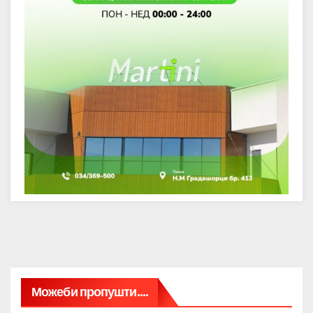
Можеби пропушти....