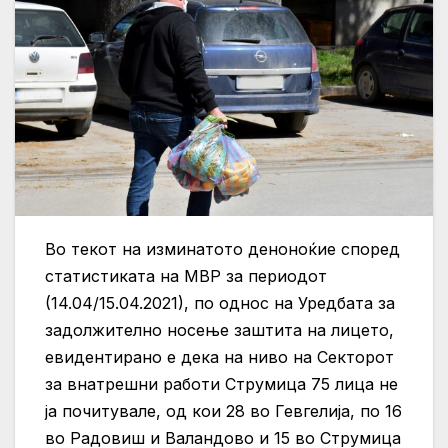
Во текот на изминатото деноноќие според
статистиката на МВР за периодот
(14.04/15.04.2021), по однос на Уредбата за
задолжително носење заштита на лицето,
евидентирано е дека на ниво на Секторот
за внатрешни работи Струмица 75 лица не
ја почитувалe, од кои 28 во Гевгелија, по 16
во Радовиш и Валандово и 15 во Струмица