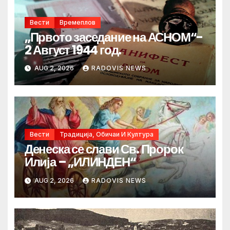
Вести
Времеплов
„Првото заседание на АСНОМ“-
2 Август 1944 год.
AUG 2, 2026
RADOVIS NEWS
Вести
Традиција, Обичаи И Култура
Денеска се слави Св. Пророк
Илија – „ИЛИНДЕН“
AUG 2, 2026
RADOVIS NEWS