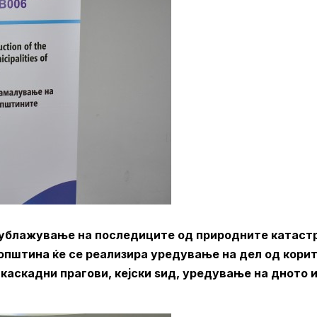
и ублажување на последиците од природните катаст
 општина ќе се реализира уредување на дел од кори
каскадни прагови, кејски ѕид, уредување на дното 