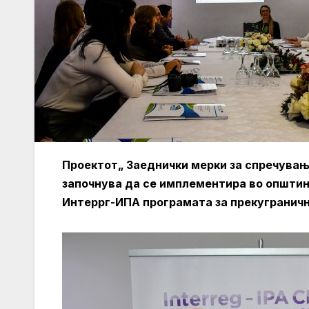
Проектот„ Заеднички мерки за спречува
започнува да се имплементира во општин
Интеррг-ИПА програмата за прекуграничн