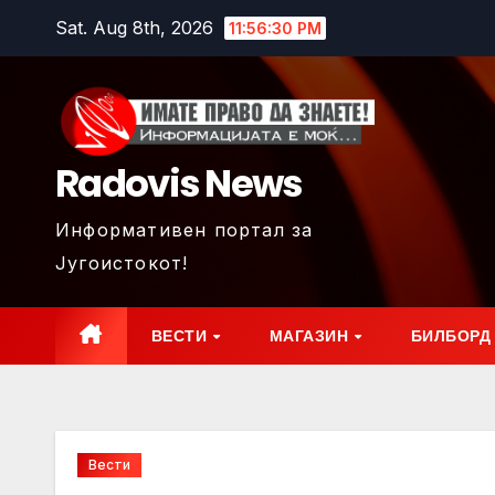
Skip
Sat. Aug 8th, 2026
11:56:32 PM
to
content
Radovis News
Информативен портал за
Југоистокот!
ВЕСТИ
МАГАЗИН
БИЛБОРД
Вести