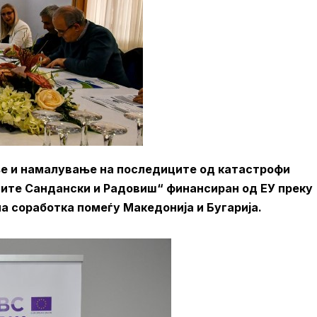
ње и намалување на последиците од катастрофи
ите Сандански и Радовиш“ финансиран од ЕУ преку
а соработка помеѓу Македонија и Бугарија.