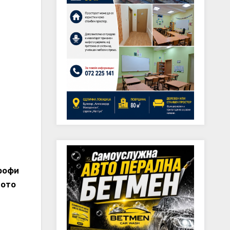
рофи
тото
и