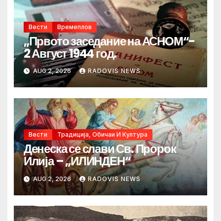
Вести
Времеплов
„Првото заседание на АСНОМ“-
2 Август 1944 год.
AUG 2, 2026
RADOVIS NEWS
Вести
Традиција, Обичаи И Култура
Денеска се слави Св. Пророк
Илија – „ИЛИНДЕН“
AUG 2, 2026
RADOVIS NEWS