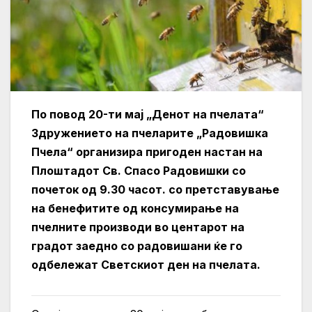
По повод 20-ти мај „Денот на пчелата“
Здружението на пчеларите „Радовишка
Пчела“ организира пригоден настан на
Плоштадот Св. Спасо Радовишки со
почеток од 9.30 часот. со претставување
на бенефитите од консумирање на
пчелните производи во центарот на
градот заедно со радовишани ќе го
одбележат Светскиот ден на пчелата.