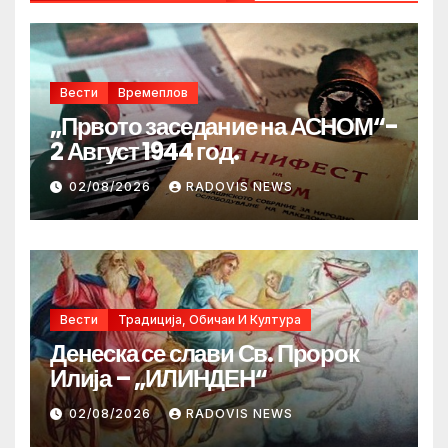
Вести
Времеплов
„Првото заседание на АСНОМ“-
2 Август 1944 год.
02/08/2026
RADOVIS NEWS
Вести
Традиција, Обичаи И Култура
Денеска се слави Св. Пророк
Илија – „ИЛИНДЕН“
02/08/2026
RADOVIS NEWS