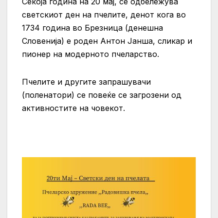
Секоја година на 20 мај, се одбележува
светскиот ден на пчелите, денот кога во
1734 година во Брезница (денешна
Словенија) е роден Антон Јанша, сликар и
пионер на модерното пчеларство.
Пчелите и другите запрашувачи
(поленатори) се повеќе се загрозени од
активностите на човекот.