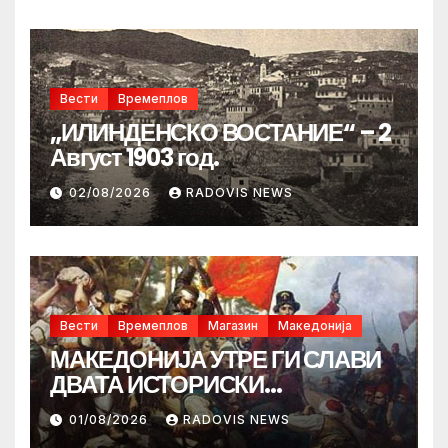
Вести
Времеплов
„ИЛИНДЕНСКО ВОСТАНИЕ“ – 2
Август 1903 год.
02/08/2026
RADOVIS NEWS
Вести
Времеплов
Магазин
Македонија
МАКЕДОНИЈА УТРЕ ГИ СЛАВИ
ДВАТА ИСТОРИСКИ
ИЛИНДЕНА!
01/08/2026
RADOVIS NEWS