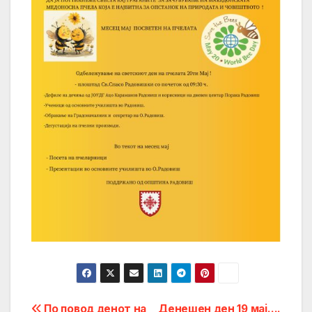
По повод денот на
Денешен ден 19 мај….