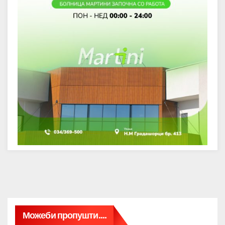
Можеби пропушти....