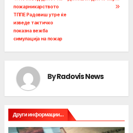
Post
пожарникарството
navigation
ТППЕ Радовиш утре ќе
изведе тактичко
показна вежба
симулација на пожар
By
Radovis News
Други информации...