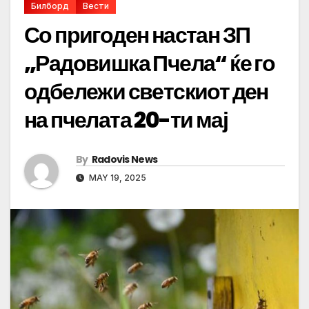
Билборд
Вести
Со пригоден настан ЗП
„Радовишка Пчела“ ќе го
одбележи светскиот ден
на пчелата 20-ти мај
By
Radovis News
MAY 19, 2025