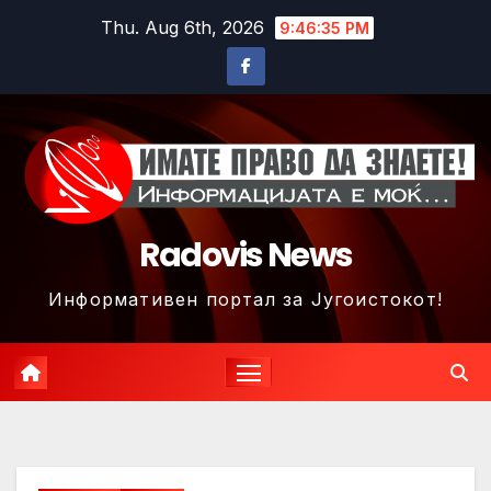
Skip
Thu. Aug 6th, 2026
9:46:37 PM
to
content
Radovis News
Информативен портал за Југоистокот!