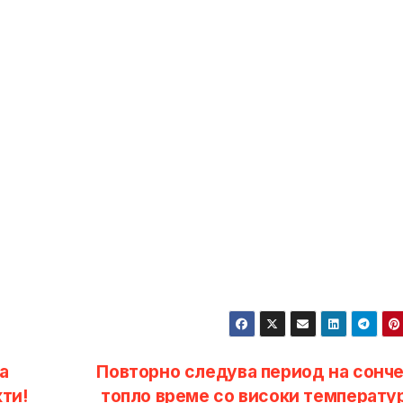
а
Повторно следува период на сонче
ти!
топло време со високи температу