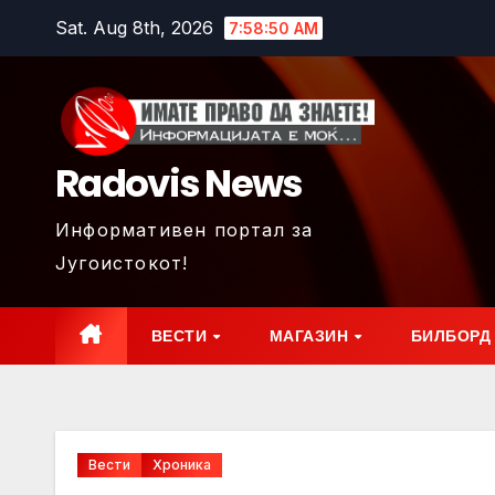
Skip
Sat. Aug 8th, 2026
7:58:51 AM
to
content
Radovis News
Информативен портал за
Југоистокот!
ВЕСТИ
МАГАЗИН
БИЛБОРД
Вести
Хроника