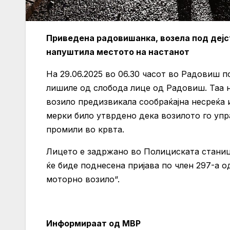
Приведена радовишанка, возела под дејст
напуштила местото на настанот
На 29.06.2025 во 06.30 часот во Радовиш
лишиле од слобода лице од Радовиш. Taa н
возило предизвикала сообраќајна несреќа 
мерки било утврдено дека возилото го упра
промили во крвта.
Лицето е задржано во Полициската станиц
ќе биде поднесена пријава по член 297-а 
моторно возило“.
Информираат од МВР