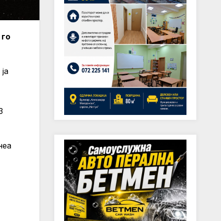
 го
ја
3
неа