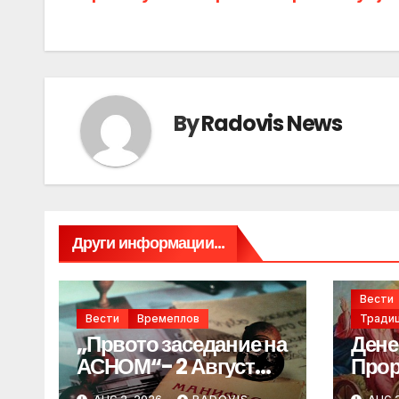
navigation
By
Radovis News
Други информации...
Вести
Вести
Времеплов
Традиц
„Првото заседание на
Дене
АСНОМ“- 2 Август
Прор
1944 год.
„ИЛ