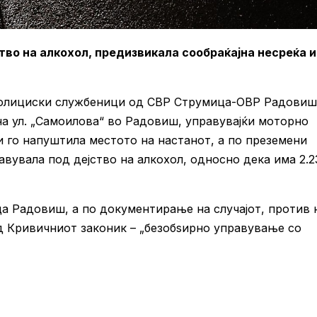
во на алкохол, предизвикала сообраќајна несреќа и
 полициски службеници од СВР Струмица-ОВР Радовиш 
а ул. „Самоилова“ во Радовиш, управувајќи моторно
и го напуштила местото на настанот, а по преземени
вувала под дејство на алкохол, односно дека има 2.2
а Радовиш, а по документирање на случајот, против 
од Кривичниот законик – „безобѕирно управување со