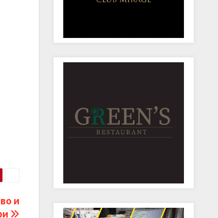
во и
ри