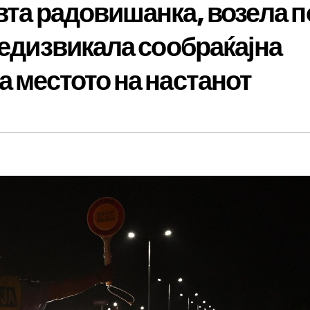
вта радовишанка, возела п
редизвикала сообраќајна
а местото на настанот