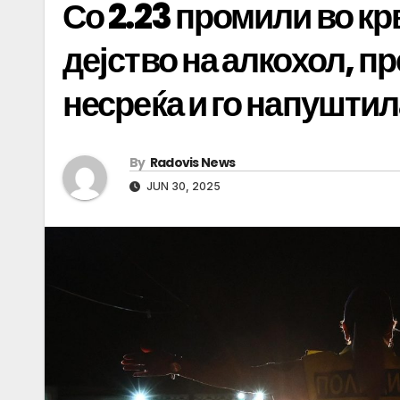
Со 2.23 промили во кр
дејство на алкохол, п
несреќа и го напуштил
By
Radovis News
JUN 30, 2025