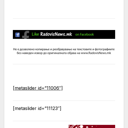
[metaslider id=”11006″]
[metaslider id=”11123″]