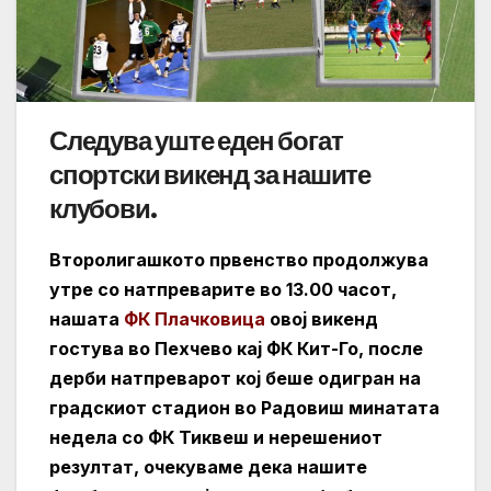
Следува уште еден богат
спортски викенд за нашите
клубови.
Второлигашкото првенство продолжува
утре со натпреварите во 13.00 часот,
нашата
ФК Плачковица
овој викенд
гостува во Пехчево кај ФК Кит-Го, после
дерби натпреварот кој беше одигран на
градскиот стадион во Радовиш минатата
недела со ФК Тиквеш и нерешениот
резултат, очекуваме дека нашите