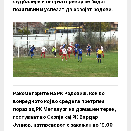
фудбалери и овој натпревар ќе бидат
позитивни и успеаат да освојат бодови.
Ракометарите на РК Радовиш, кои во
вонредното кој во средата претрпеа
пораз од РК Металург на домашен терен,
гостуваат во Скопје кај РК Вардар
Јуниор, натпреварот е закажан во 19.00