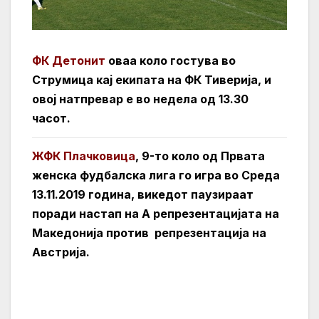
ФК Детонит
оваа коло гостува во
Струмица кај екипата на ФК Тиверија, и
овој натпревар е во недела од 13.30
часот.
ЖФК Плачковица
, 9-то коло од Првата
женска фудбалска лига го игра во Среда
13.11.2019 година, викедот паузираат
поради настап на А репрезентацијата на
Македонија против репрезентација на
Австрија.