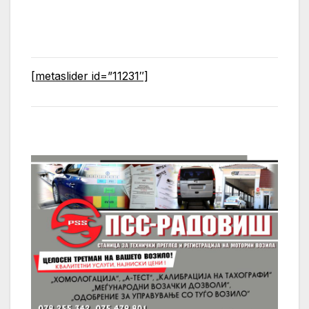
[metaslider id=”11231″]