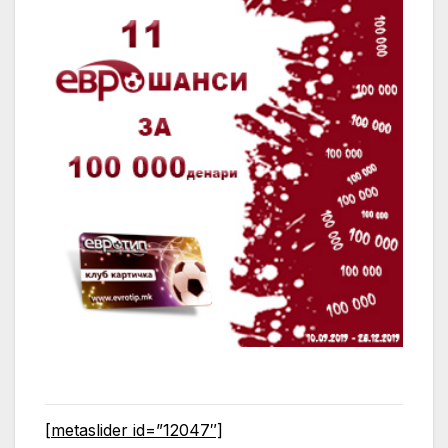
[metaslider id=”12047″]