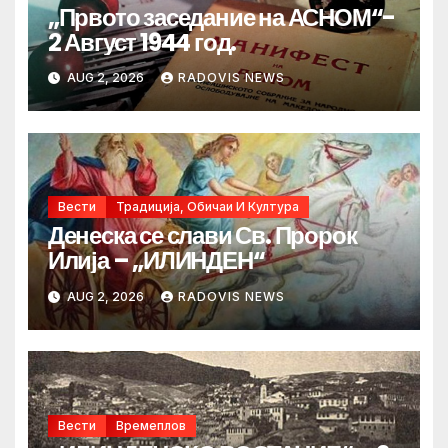
„Првото заседание на АСНОМ“-
2 Август 1944 год.
AUG 2, 2026
RADOVIS NEWS
Вести
Традиција, Обичаи И Култура
Денеска се слави Св. Пророк
Илија – „ИЛИНДЕН“
AUG 2, 2026
RADOVIS NEWS
Вести
Времеплов