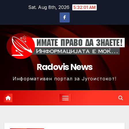
Skip
Sat. Aug 8th, 2026
5:32:03 AM
to
content
Radovis News
Информативен портал за Југоистокот!