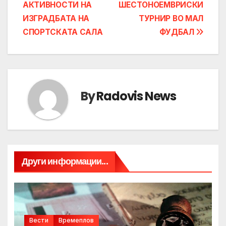
АКТИВНОСТИ НА
ШЕСТОНОЕМВРИСКИ
navigation
ИЗГРАДБАТА НА
ТУРНИР ВО МАЛ
СПОРТСКАТА САЛА
ФУДБАЛ
By
Radovis News
Други информации...
Вести
Времеплов