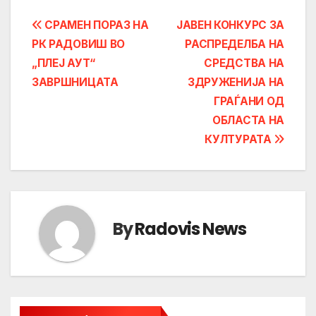
Post
СРАМЕН ПОРАЗ НА
ЈАВЕН КОНКУРС ЗА
РК РАДОВИШ ВО
РАСПРЕДЕЛБА НА
navigation
„ПЛЕЈ АУТ“
СРЕДСТВА НА
ЗАВРШНИЦАТА
ЗДРУЖЕНИЈА НА
ГРАЃАНИ ОД
ОБЛАСТА НА
КУЛТУРАТА
By
Radovis News