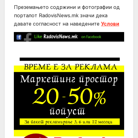
Преземањето содржини и фотографии од
порталот RadovisNews.mk значи дека
давате согласност на нaведените
Услови