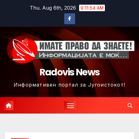
Skip
Thu. Aug 6th, 2026
9:11:57 AM
to
content
Radovis News
Информативен портал за Југоистокот!