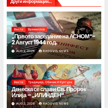
Други информации...
Вести
Времеплов
„Првото заседание на АСНОМ“-
2 Август 1944 год.
AUG 2, 2026
RADOVIS NEWS
Вести
Традиција, Обичаи И Култура
Денеска се слави Св. Пророк
Илија – „ИЛИНДЕН“
AUG 2, 2026
RADOVIS NEWS