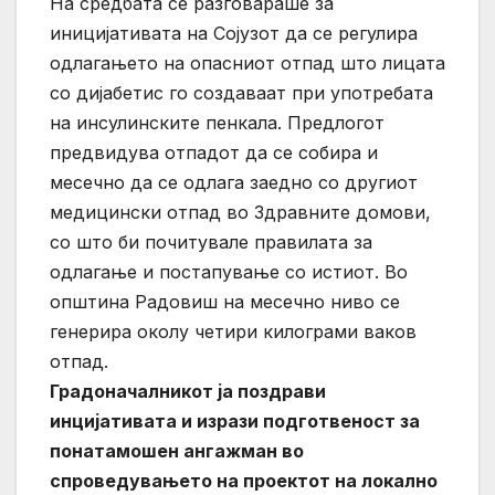
На средбата се разговараше за
иницијативата на Сојузот да се регулира
одлагањето на опасниот отпад што лицата
со дијабетис го создаваат при употребата
на инсулинските пенкала. Предлогот
предвидува отпадот да се собира и
месечно да се одлага заедно со другиот
медицински отпад во Здравните домови,
со што би почитувале правилата за
одлагање и постапување со истиот. Во
општина Радовиш на месечно ниво се
генерира околу четири килограми ваков
отпад.
Градоначалникот ја поздрави
инцијативата и изрази подготвеност за
понатамошен ангажман во
спроведувањето на проектот на локално