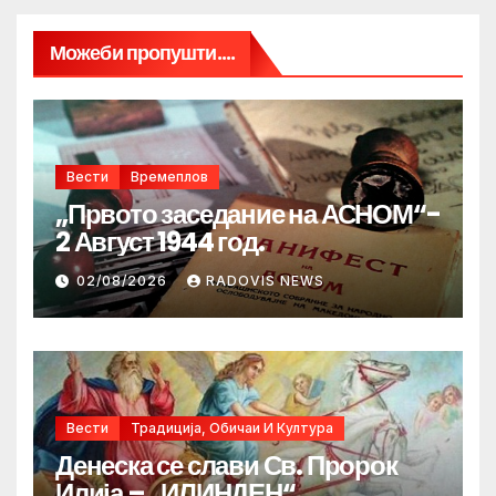
Можеби пропушти....
Вести
Времеплов
„Првото заседание на АСНОМ“-
2 Август 1944 год.
02/08/2026
RADOVIS NEWS
Вести
Традиција, Обичаи И Култура
Денеска се слави Св. Пророк
Илија – „ИЛИНДЕН“