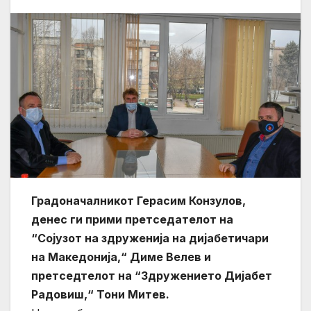
Градоначалникот Герасим Конзулов,
денес ги прими претседателот на
“Сојузот на здруженија на дијабетичари
на Македонија,“ Диме Велев и
претседтелот на “Здружението Дијабет
Радовиш,“ Тони Митев.