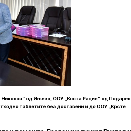
 Николов“ од Ињево, ООУ „Коста Рацин“ од Подареш
етходно таблетите беа доставени и до ООУ „Крсте