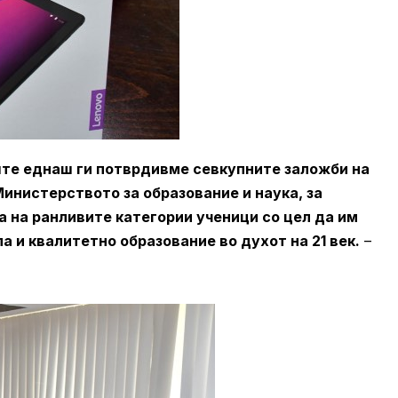
ште еднаш ги потврдивме севкупните заложби на
инистерството за образование и наука, за
 на ранливите категории ученици со цел да им
 и квалитетно образование во духот на 21 век.
–