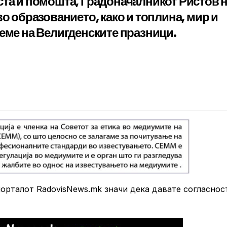
ста и помошта, Градоначалникот Ристов 
во образованието, како и топлина, мир и
реме на Велигденските празници.
рталот RadovisNews.mk значи дека давате согласнос