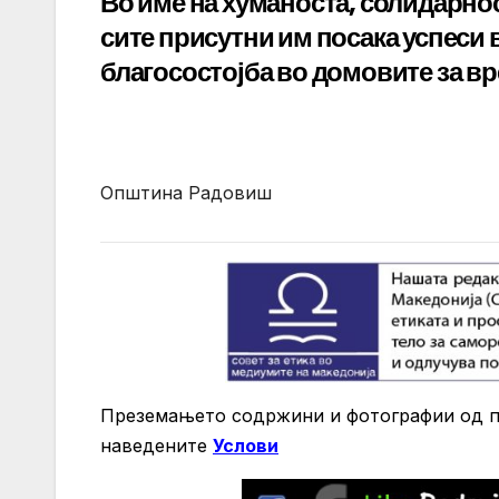
Во име на хуманоста, солидарно
сите присутни им посака успеси 
благосостојба во домовите за в
Општина Радовиш
Преземањето содржини и фотографии од по
нaведените
Услови