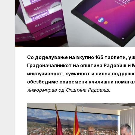
Со доделување на вкупно 165 таблети, у
Градоначалникот на општина Радовиш и М
инклузивност, хуманост и силна подрршка
обезбедиме современи училишни помагала
информираа од Општина Радовиш.