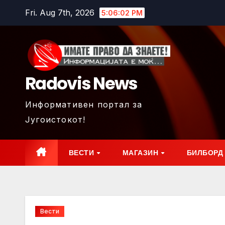
Skip
Fri. Aug 7th, 2026
5:06:04 PM
to
content
Radovis News
Информативен портал за
Југоистокот!
ВЕСТИ
МАГАЗИН
БИЛБОРД
Вести