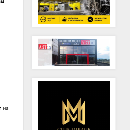
на
т на