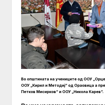
Во општината на учениците од ООУ „Орце
ООУ „Кирил и Методиј“ од Ораовица а пр
Петков Мисирков“ и ООУ „Никола Карев“.