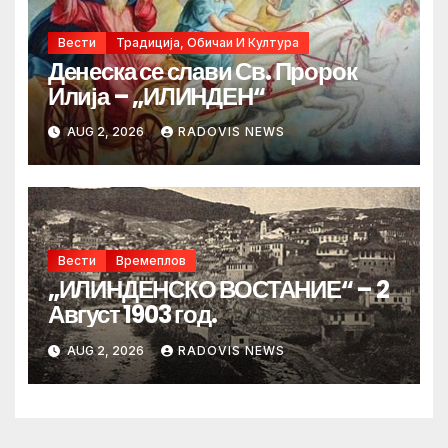
Вести
Традиција, Обичаи И Култура
Денеска се слави Св. Пророк
Илија – „ИЛИНДЕН“
AUG 2, 2026
RADOVIS NEWS
Вести
Времеплов
„ИЛИНДЕНСКО ВОСТАНИЕ“ – 2
Август 1903 год.
AUG 2, 2026
RADOVIS NEWS