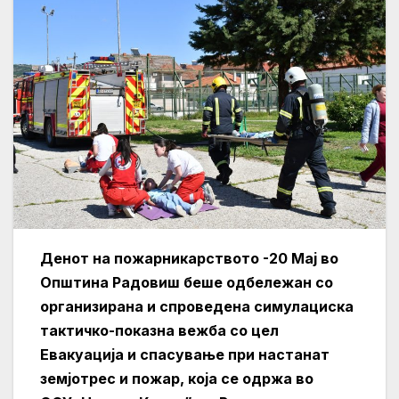
Денот на пожарникарството -20 Мај во
Општина Радовиш беше одбележан со
организирана и спроведена симулациска
тактичко-показна вежба со цел
Евакуација и спасување при настанат
земјотрес и пожар, која се одржа во