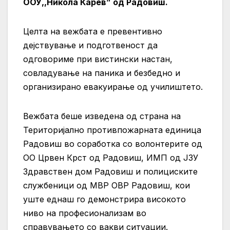
ООУ,,Никола Карев” од Радовиш.
Целта на вежбата е превентивно
дејствување и подготвеност да
одговориме при вистински настан,
совладување на паника и безбедно и
организирано евакуирање од училиштето.
Вежбата беше изведена од страна на
Територијално противпожарната единица
Радовиш во соработка со волонтерите од
ОО Црвен Крст од Радовиш, ИМП од ЈЗУ
Здравствен дом Радовиш и полициските
службеници од МВР ОВР Радовиш, кои
уште еднаш го демонстрира високото
ниво на професионализам во
справувањето со вакви ситуации.