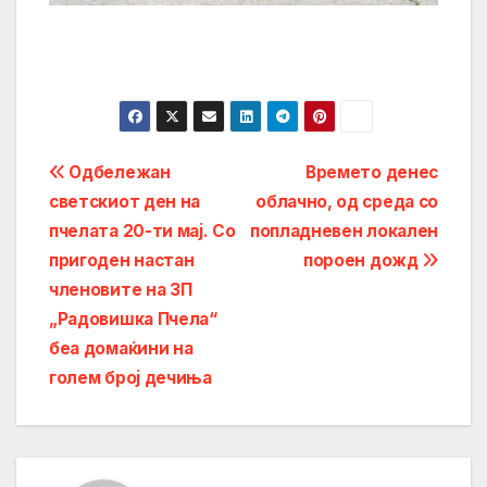
Post
Одбележан
Времето денес
светскиот ден на
облачно, од среда со
navigation
пчелата 20-ти мај. Со
попладневен локален
пригоден настан
пороен дожд
членовите на ЗП
„Радовишка Пчела“
беа домаќини на
голем број дечиња