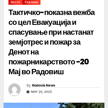
Вести
Радовиш
Тактичко-показна вежба
со цел Евакуација и
спасување при настанат
земјотрес и пожар за
Денот на
пожарникарството -20
Мај во Радовиш
By
Radovis News
MAY 20, 2025