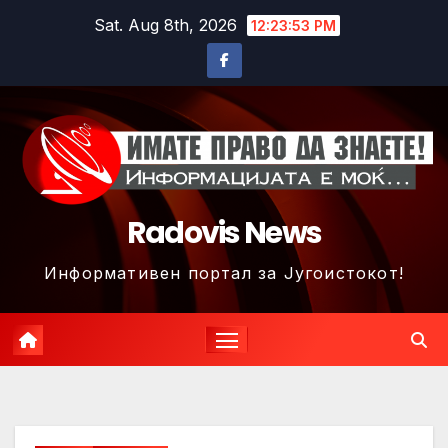
Skip
Sat. Aug 8th, 2026
12:23:56 PM
to
content
Radovis News
Информативен портал за Југоистокот!