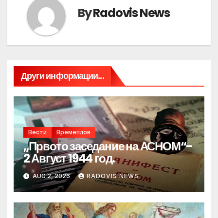
By
Radovis News
Други информации...
Вести
Времеплов
„Првото заседание на АСНОМ“-
2 Август 1944 год.
AUG 2, 2026
RADOVIS NEWS