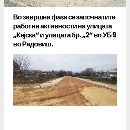
Во завршна фаза се започнатите
работни активности на улицата
„Кејска“ и улицата бр. „2“ во УБ 9
во Радовиш.