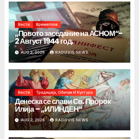
Вести
Времеплов
„Првото заседание на АСНОМ“-
2 Август 1944 год.
AUG 2, 2026
RADOVIS NEWS
Вести
Традиција, Обичаи И Култура
Денеска се слави Св. Пророк
Илија – „ИЛИНДЕН“
AUG 2, 2026
RADOVIS NEWS