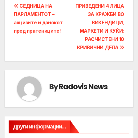
Post
СЕДНИЦА НА
ПРИВЕДЕНИ 4 ЛИЦА
ПАРЛАМЕНТОТ –
ЗА КРАЖБИ ВО
navigation
акцизите и данокот
ВИКЕНДИЦИ,
пред пратениците!
МАРКЕТИ И КУЌИ:
РАСЧИСТЕНИ 10
КРИВИЧНИ ДЕЛА
By
Radovis News
Други информации...