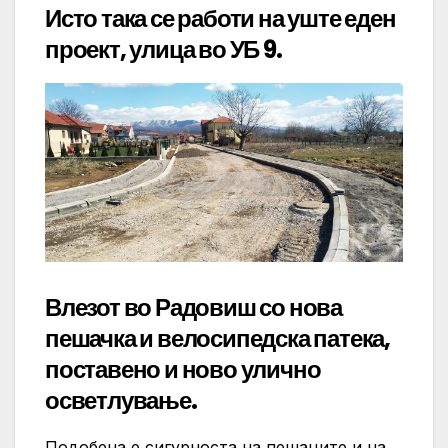
Исто така се работи на уште еден
проект, улица во УБ 9.
Влезот во Радовиш со нова
пешачка и велосипедска патека,
поставено и ново улично
осветлување.
Подобена е сигурноста на пешаците и на