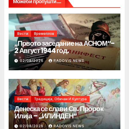
Можеби пропушти....
Вести
Времеплов
„Првото заседание на АСНОМ“-
2 Август 1944 год.
02/08/2026
RADOVIS NEWS
Вести
Традиција, Обичаи И Култура
Денеска се слави Св. Пророк
Илија – „ИЛИНДЕН“
02/08/2026
RADOVIS NEWS