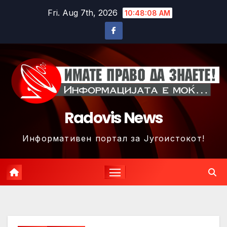
Skip
Fri. Aug 7th, 2026
10:48:11 AM
to
content
Radovis News
Информативен портал за Југоистокот!