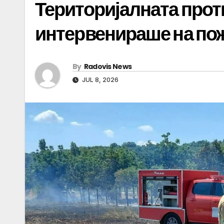
Територијалната про
интервенираше на пож
By
Radovis News
JUL 8, 2026