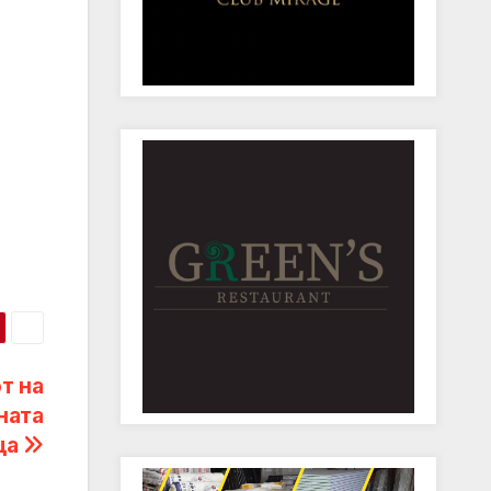
т на
ната
ца