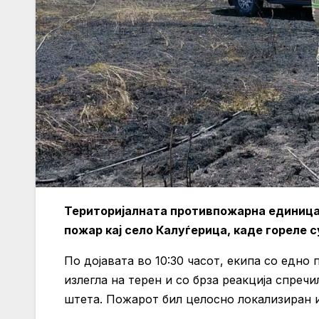
Територијалната противпожарна единица
пожар кај село Калуѓерица, каде гореле с
По дојавата во 10:30 часот, екипа со едн
излегла на терен и со брза реакција спреч
штета. Пожарот бил целосно локализиран и 