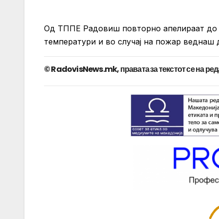
Од ТППЕ Радовиш повторно апелираат до 
температури и во случај на пожар веднаш д
© RadovisNews.mk, правата за текстот се на ре