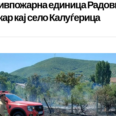
тивпожарна единица Радо
ар кај село Калуѓерица