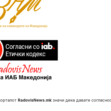
порталот
RadovisNews.mk
значи дека давате согласно