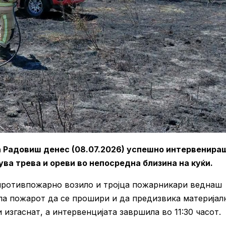
 Радовиш денес (08.07.2026) успешно интервенира
ува трева и ореви во непосредна близина на куќи.
о противпожарно возило и тројца пожарникари веднаш
ила пожарот да се прошири и да предизвика материјал
изгаснат, а интервенцијата завршила во 11:30 часот.