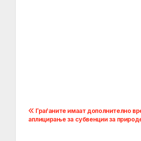
Post
Граѓаните имаат дополнително вр
аплицирање за субвенции за природ
navigation