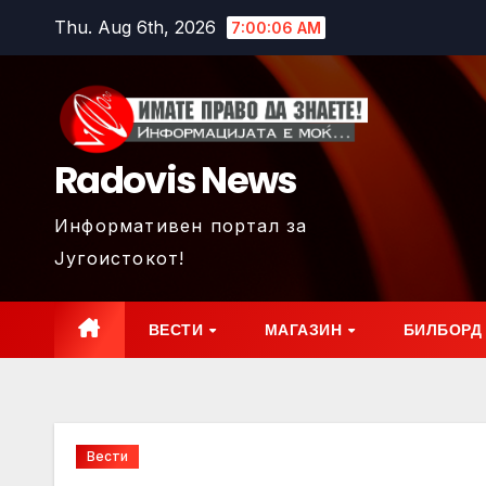
Skip
Thu. Aug 6th, 2026
7:00:08 AM
to
content
Radovis News
Информативен портал за
Југоистокот!
ВЕСТИ
МАГАЗИН
БИЛБОРД
Вести