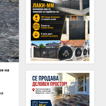
ше на
на