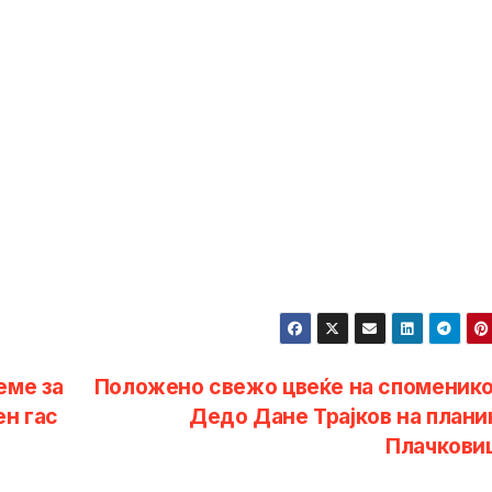
еме за
Положено свежо цвеќе на споменико
ен гас
Дедо Дане Трајков на плани
Плачкови