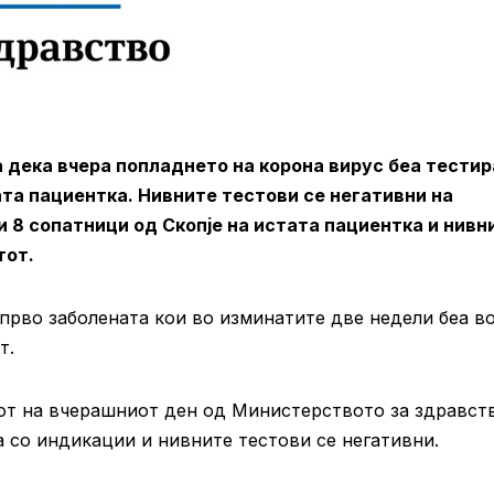
дека вчера попладнето на корона вирус беа тестир
ата пациентка. Нивните тестови се негативни на
и 8 сопатници од Скопје на истата пациентка и нивн
стот.
прво заболената кои во изминатите две недели беа в
т.
от на вчерашниот ден од Министерството за здравст
а со индикации и нивните тестови се негативни.