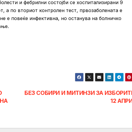
олести и фебрилни состојби се хоспитализирани 9
т, а по вториот контролен тест, првозаболената е
 не е повеќе инфективна, но останува на болничко
ање.
О
БЕЗ СОБИРИ И МИТИНЗИ ЗА ИЗБОРИТ
 НА
12 АПР