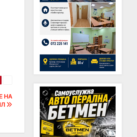
Е НА
ИЛ