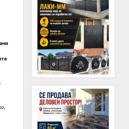
ани
ите
о
во,