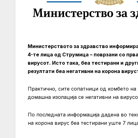
Министерството за здравство информира 
4-те лица од Струмица – поврзани со прв
вирусот. Исто така, беа тестирани и друг
резултати беа негативни на корона виру
Практично, сите сопатници од комбето на 
домашна изолација се негативни на вирусо
По последната информација дадена во тек
на корона вирус беа тестирани уште 7 лиц