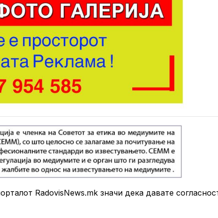
рталот RadovisNews.mk значи дека давате согласнос