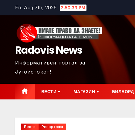
Skip
Fri. Aug 7th, 2026
3:50:41 PM
to
content
Radovis News
Информативен портал за
Југоистокот!
ВЕСТИ
МАГАЗИН
БИЛБОРД
Вести
Репортажа