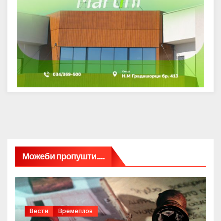
Можеби пропушти....
Вести
Времеплов