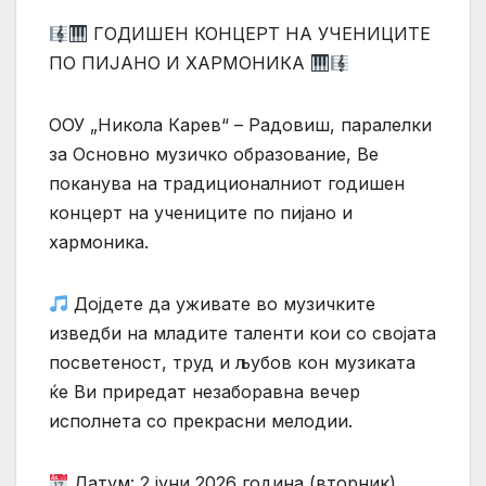
ГОДИШЕН КОНЦЕРТ НА УЧЕНИЦИТЕ
ПО ПИЈАНО И ХАРМОНИКА
ООУ „Никола Карев“ – Радовиш, паралелки
за Основно музичко образование, Ве
поканува на традиционалниот годишен
концерт на учениците по пијано и
хармоника.
Дојдете да уживате во музичките
изведби на младите таленти кои со својата
посветеност, труд и љубов кон музиката
ќе Ви приредат незаборавна вечер
исполнета со прекрасни мелодии.
Датум: 2 јуни 2026 година (вторник)