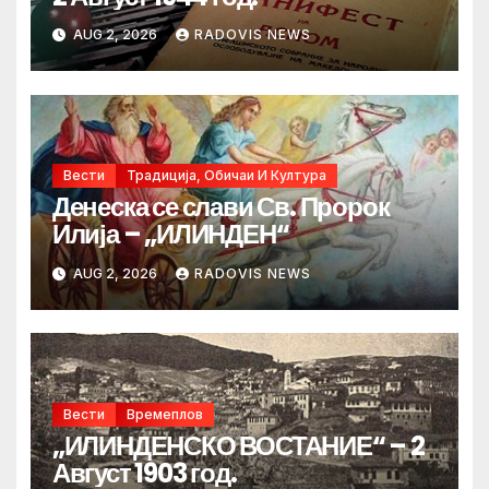
AUG 2, 2026
RADOVIS NEWS
Вести
Традиција, Обичаи И Култура
Денеска се слави Св. Пророк
Илија – „ИЛИНДЕН“
AUG 2, 2026
RADOVIS NEWS
Вести
Времеплов
„ИЛИНДЕНСКО ВОСТАНИЕ“ – 2
Август 1903 год.