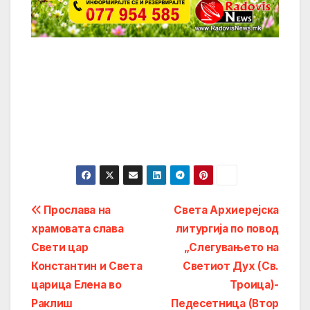
Post
Прослава на
Света Архиерејска
храмовата слава
литургија по повод
navigation
Свети цар
„Слегувањето на
Константин и Света
Светиот Дух (Св.
царица Елена во
Троица)-
Раклиш
Педесетница (Втор