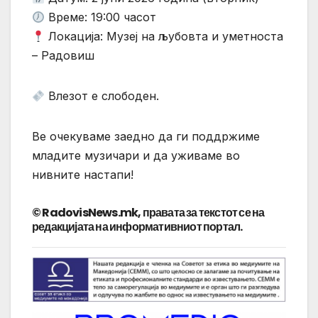
Време: 19:00 часот
Локација: Музеј на љубовта и уметноста
– Радовиш
Влезот е слободен.
Ве очекуваме заедно да ги поддржиме
младите музичари и да уживаме во
нивните настапи!
© RadovisNews.mk, правата за текстот се на
редакцијата на информативниот портал.