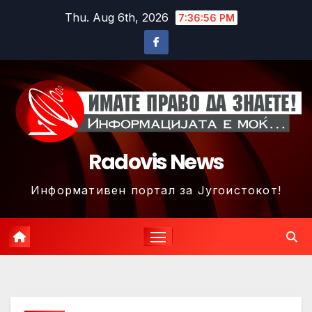
Skip
Thu. Aug 6th, 2026
7:36:58 PM
to
content
Radovis News
Информативен портал за Југоистокот!