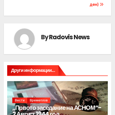
ден)
By
Radovis News
Други информации...
Вести
Времеплов
„Првото заседание на АСНОМ“-
2 Август 1944 год.