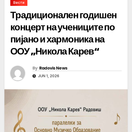
Вести
Традиционален годишен
концерт на учениците по
пијано и хармоника на
ООУ „Никола Карев“
By
Radovis News
JUN 1, 2026