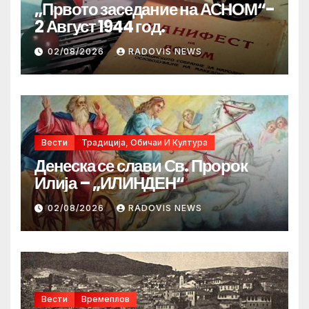
„Првото заседание на АСНОМ“-
2 Август 1944 год.
02/08/2026
RADOVIS NEWS
Вести
Традиција, Обичаи И Култура
Денеска се слави Св. Пророк
Илија – „ИЛИНДЕН“
02/08/2026
RADOVIS NEWS
Вести
Времеплов