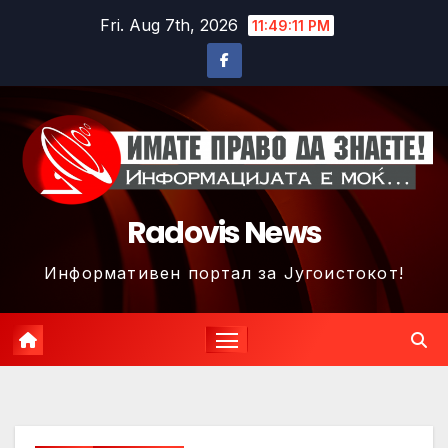
Skip
Fri. Aug 7th, 2026
11:49:14 PM
to
content
Radovis News
Информативен портал за Југоистокот!