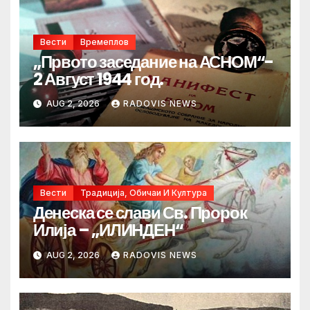
Вести
Времеплов
„Првото заседание на АСНОМ“-
2 Август 1944 год.
AUG 2, 2026
RADOVIS NEWS
Вести
Традиција, Обичаи И Култура
Денеска се слави Св. Пророк
Илија – „ИЛИНДЕН“
AUG 2, 2026
RADOVIS NEWS