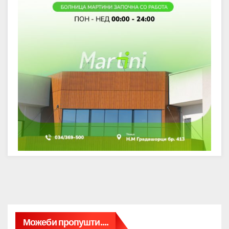
Можеби пропушти....