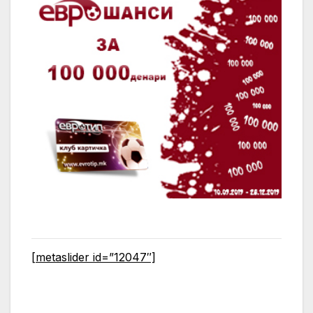
[metaslider id=”12047″]