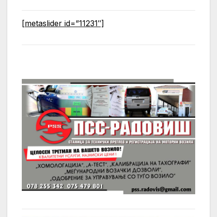
[metaslider id=”11231″]