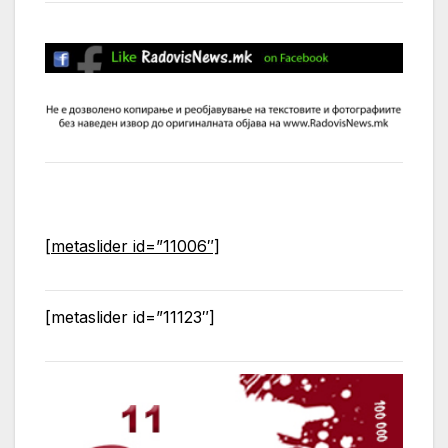
[metaslider id=”11006″]
[metaslider id=”11123″]