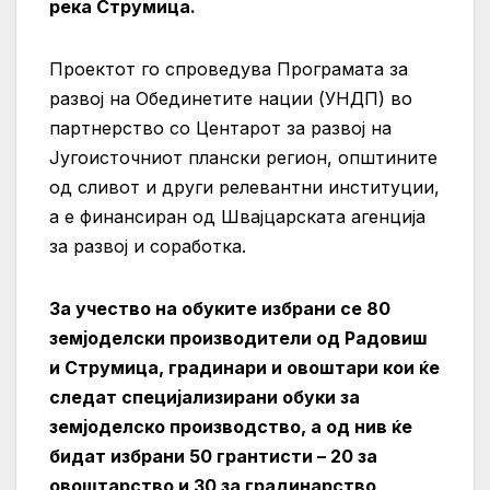
река Струмица.
Проектот го спроведува Програмата за
развој на Обединетите нации (УНДП) во
партнерство со Центарот за развој на
Југоисточниот плански регион, општините
од сливот и други релевантни институции,
а е финансиран од Швајцарската агенција
за развој и соработка.
За учество на обуките избрани се 80
земјоделски производители од Радовиш
и Струмица, градинари и овоштари кои ќе
следат специјализирани обуки за
земјоделско производство, а од нив ќе
бидат избрани 50 грантисти – 20 за
овоштарство и 30 за градинарство,