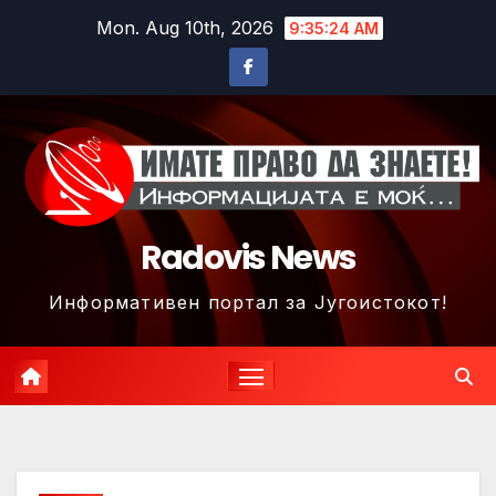
Skip
Mon. Aug 10th, 2026
9:35:27 AM
to
content
Radovis News
Информативен портал за Југоистокот!