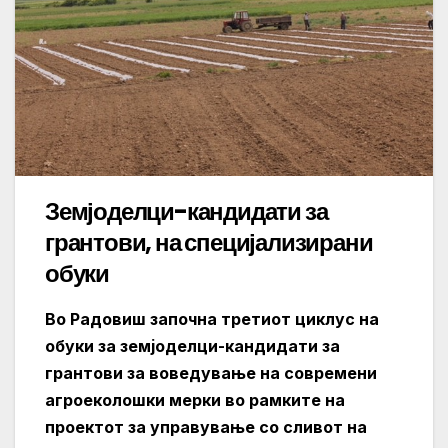
Земјоделци-кандидати за
грантови, на специјализирани
обуки
Во Радовиш започна третиот циклус на
обуки за земјоделци-кандидати за
грантови за воведување на современи
агроеколошки мерки во рамките на
проектот за управување со сливот на