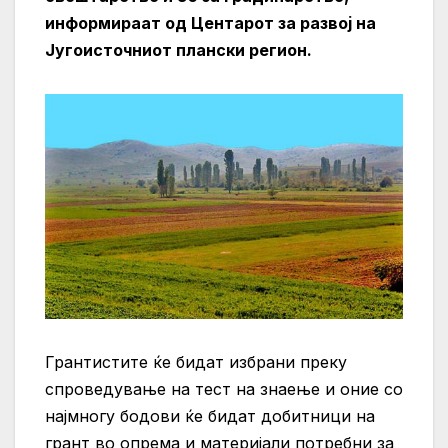
информираат од Центарот за развој на
Југоисточниот плански регион.
Грантистите ќе бидат избрани преку
спроведување на тест на знаење и оние со
најмногу бодови ќе бидат добитници на
грант во опрема и материјали потребни за