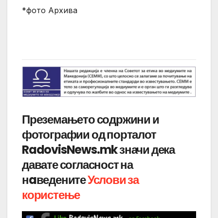
*фото Архива
Преземањето содржини и
фотографии од порталот
RadovisNews.mk значи дека
давате согласност на
нaведените
Услови за
користење