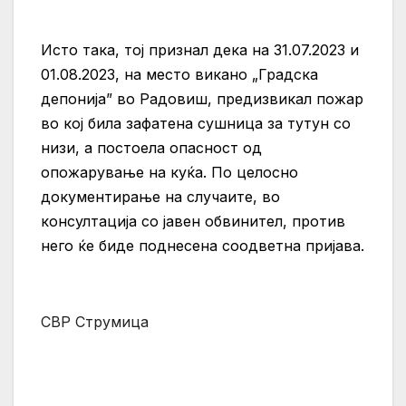
Исто така, тој признал дека на 31.07.2023 и
01.08.2023, на место викано „Градска
депонија” во Радовиш, предизвикал пожар
во кој била зафатена сушница за тутун со
низи, а постоела опасност од
опожарување на куќа. По целосно
документирање на случаите, во
консултација со јавен обвинител, против
него ќе биде поднесена соодветна пријава.
СВР Струмица