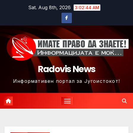
Skip
Sat. Aug 8th, 2026
3:02:47 AM
to
content
Radovis News
Информативен портал за Југоистокот!