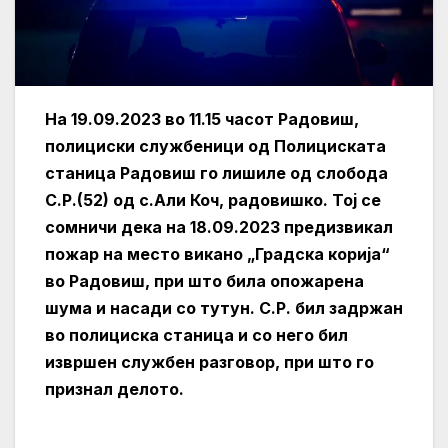
На 19.09.2023 во 11.15 часот Радовиш,
полициски службеници од Полициската
станица Радовиш го лишиле од слобода
С.Р.(52) од с.Али Коч, радовишко. Тој се
сомничи дека на 18.09.2023 предизвикал
пожар на место викано „Градска корија“
во Радовиш, при што била опожарена
шума и насади со тутун. С.Р. бил задржан
во полициска станица и со него бил
извршен службен разговор, при што го
признал делото.