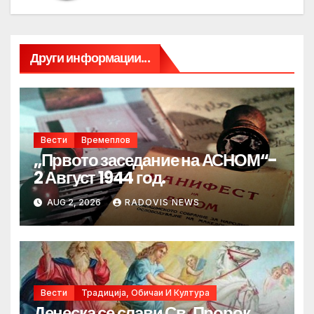
Други информации...
Вести
Времеплов
„Првото заседание на АСНОМ“-
2 Август 1944 год.
AUG 2, 2026
RADOVIS NEWS
Вести
Традиција, Обичаи И Култура
Денеска се слави Св. Пророк