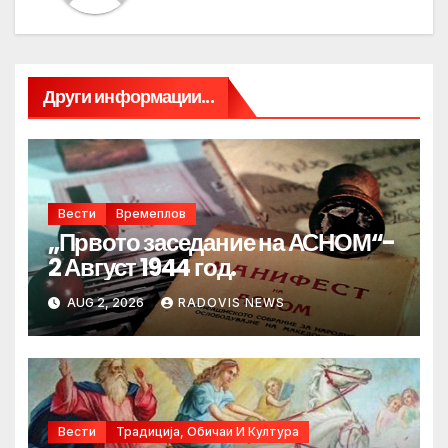
Други информации...
Вести
Времеплов
„Првото заседание на АСНОМ“-
2 Август 1944 год.
AUG 2, 2026
RADOVIS NEWS
Вести
Традиција, Обичаи И Култура