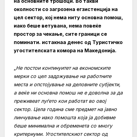
на основните трошоци. Во такви
околности со загрозена егзистенција на
цел сектор, кој нема ниту основна помош,
иако беше ветувана, нема повеќе
простор за чекање, сите граници се
поминати. истакнаа денес од Туристичко
угостителската комора на Македонија.
„
Не постои континуитет на економските
мерки со цел задржување на работните
места и опстојување на деловните субјекти,
а веќе ни основна помош не е доволна за да
преживеат луѓето кои работат во овој
сектор. Цела година сме предмет на јавно
линчување иако помошта која ја добивме
беше минимална и обременета со многу
критериуми. Угостителскиот сектор од