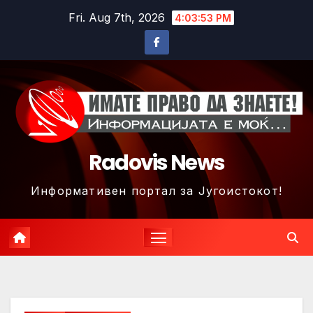
Skip
Fri. Aug 7th, 2026
4:03:55 PM
to
content
Radovis News
Информативен портал за Југоистокот!