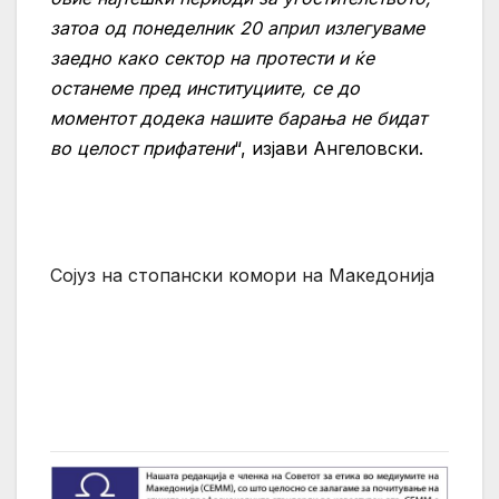
затоа од понеделник
20
април излегуваме
заедно како сектор на протести и ќе
останеме пред институциите, се до
моментот додека нашите барања не бидат
во целост прифатени
“, изјави Ангеловски
.
Сојуз на стопански комори на Мак­­едонија