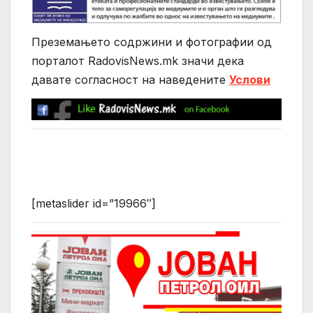
Преземањето содржини и фотографии од
порталот RadovisNews.mk значи дека
давате согласност на нaведените
Услови
[metaslider id=”19966″]