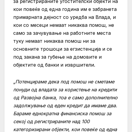
за регистрираните угостителски објекти на
кои повеќе од една година им е забранета
примарната дејност со уредба на Влада, и
кои со месеци немаат никаква помош, не
само за зачувување на работните места
туку немаат никаква помош ни за
основните трошоци за егзистенција и се
под закана за губење на домовите и
објектите од банки и извршители.
„
Потенцираме дека под помош не сметаме
понуди од владата за користење на кредити
од Развојна банка, тоа е само дополнително
задолжување од еден кредит да имаме два.
Бараме еднократна финансиска помош за
секој од регистрираните над 100
категоризирани објекти, кои повеќе од една