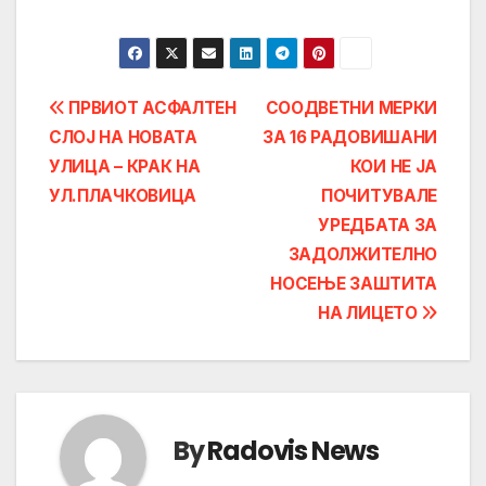
Post
ПРВИОТ АСФАЛТЕН
СООДВЕТНИ МЕРКИ
СЛОЈ НА НОВАТА
ЗА 16 РАДОВИШАНИ
navigation
УЛИЦА – КРАК НА
КОИ НЕ ЈА
УЛ.ПЛАЧКОВИЦА
ПОЧИТУВАЛE
УРЕДБАТА ЗА
ЗАДОЛЖИТЕЛНО
НОСЕЊЕ ЗАШТИТА
НА ЛИЦЕТО
By
Radovis News