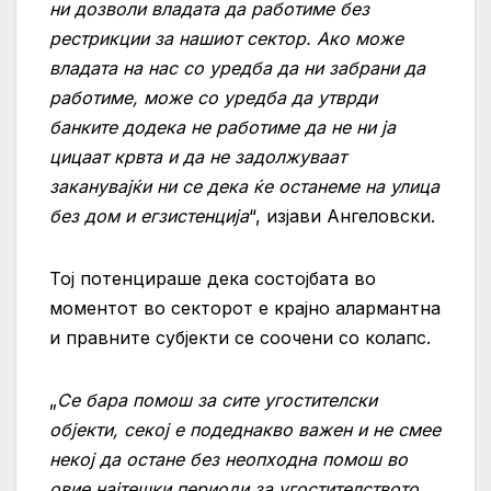
ни дозволи владата да работиме без
рестрикции за нашиот сектор. Ако може
владата на нас со уредба да ни забрани да
работиме, може со уредба да утврди
банките додека не работиме да не ни ја
цицаат крвта и да не задолжуваат
заканувајќи ни се дека ќе останеме на улица
без дом и егзистенција
“, изјави Ангеловски.
Тој потенцираше дека состојбата во
моментот во секторот е крајно алармантна
и правните субјекти се соочени со колапс.
„
Се бара помош за сите угостителски
објекти, секој е подеднакво важен и не смее
некој да остане без неопходна помош во
овие најтешки периоди за угостителството,