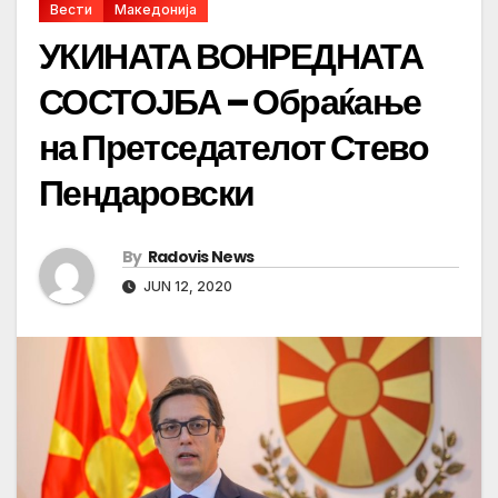
Вести
Македонија
УКИНАТА ВОНРЕДНАТА
СОСТОЈБА – Обраќање
на Претседателот Стево
Пендаровски
By
Radovis News
JUN 12, 2020