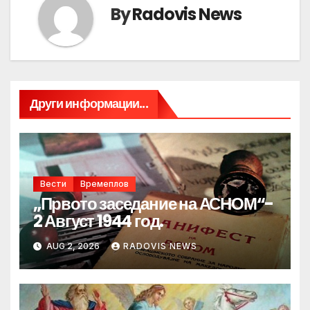
By
Radovis News
Други информации...
Вести
Времеплов
„Првото заседание на АСНОМ“-
2 Август 1944 год.
AUG 2, 2026
RADOVIS NEWS