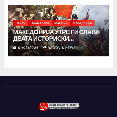
Вести
Времеплов
Магазин
Македонија
МАКЕДОНИЈА УТРЕ ГИ СЛАВИ
ДВАТА ИСТОРИСКИ
ИЛИНДЕНА!
01/08/2026
RADOVIS NEWS