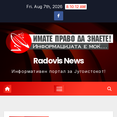
Skip
Fri. Aug 7th, 2026
8:10:14 AM
to
content
Radovis News
Информативен портал за Југоистокот!