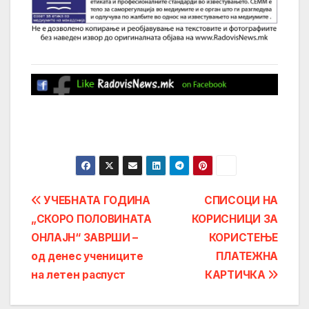
Post
УЧЕБНАТА ГОДИНА
СПИСОЦИ НА
„СКОРО ПОЛОВИНАТА
КОРИСНИЦИ ЗА
navigation
ОНЛАЈН“ ЗАВРШИ –
КОРИСТЕЊЕ
од денес учениците
ПЛАТЕЖНА
на летен распуст
КАРТИЧКА