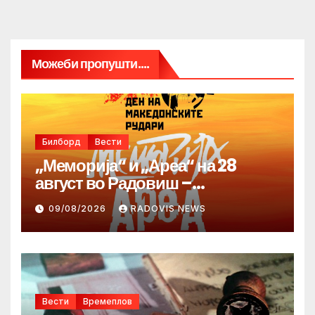
Можеби пропушти....
Билборд
Вести
„Меморија“ и „Ареа“ на 28
август во Радовиш –
продолжува традицијата за
09/08/2026
RADOVIS NEWS
Денот на македонските рудари
Вести
Времеплов