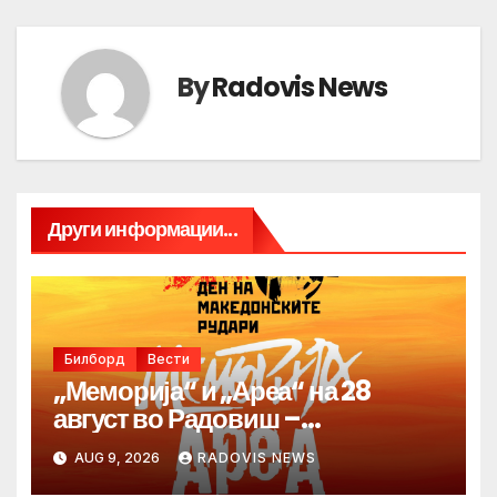
By
Radovis News
Други информации...
Билборд
Вести
„Меморија“ и „Ареа“ на 28
август во Радовиш –
продолжува традицијата за
AUG 9, 2026
RADOVIS NEWS
Денот на македонските рудари