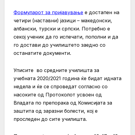
Формуларот за пријавување
е достапен на
четири (наставни) јазици – македонски,
албански, турски и српски. Потребно е
секој ученик да го испечати, пополни и да
го достави до училиштето заедно со
останатите документи.
Уписите во средните училишта за
учебната 2020/2021 година ќе бидат идната
недела и ќе се спроведат согласно со
насоките од Протоколот усвоен од
Владата по препорака од Комисијата за
заштита од заразни болести, кој е
проследен до сите училишта.