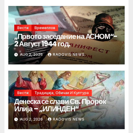
Вести
Времеплов
„Првото заседание на АСНОМ“-
2 Август 1944 год.
AUG 2, 2026
RADOVIS NEWS
Вести
Традиција, Обичаи И Култура
Денеска се слави Св. Пророк
Илија – „ИЛИНДЕН“
AUG 2, 2026
RADOVIS NEWS