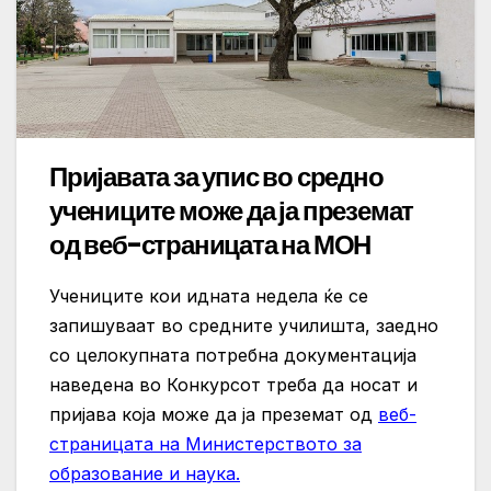
Пријавата за упис во средно
учениците може да ја преземат
од веб-страницата на МОН
Учениците кои идната недела ќе се
запишуваат во средните училишта, заедно
со целокупната потребна документација
наведена во Конкурсот треба да носат и
пријава која може да ја преземат од
веб-
страницата на Министерството за
образование и наука.