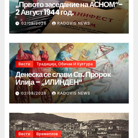
„Првото заседание на АСНОМ“-
2 Август 1944 год.
02/08/2026
RADOVIS NEWS
Вести
Традиција, Обичаи И Култура
Денеска се слави Св. Пророк
Илија – „ИЛИНДЕН“
02/08/2026
RADOVIS NEWS
Вести
Времеплов