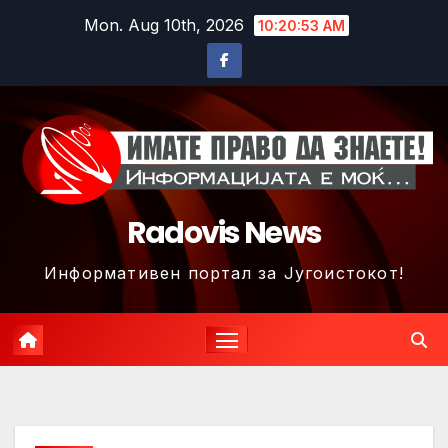
Skip
Mon. Aug 10th, 2026
10:20:55 AM
to
content
Radovis News
Информативен портал за Југоистокот!