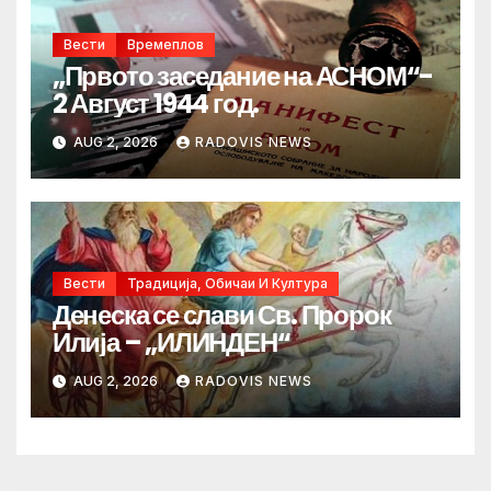
Вести
Времеплов
„Првото заседание на АСНОМ“-
2 Август 1944 год.
AUG 2, 2026
RADOVIS NEWS
Вести
Традиција, Обичаи И Култура
Денеска се слави Св. Пророк
Илија – „ИЛИНДЕН“
AUG 2, 2026
RADOVIS NEWS