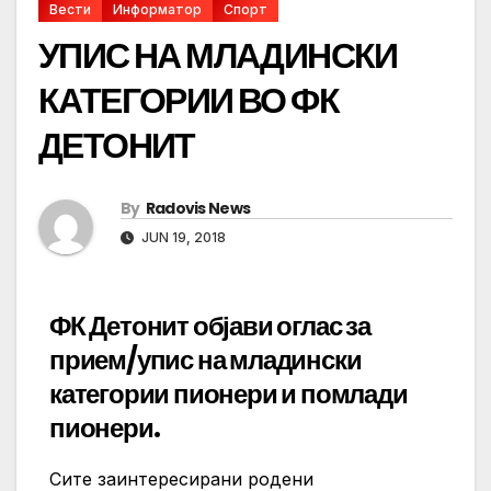
Вести
Информатор
Спорт
УПИС НА МЛАДИНСКИ
КАТЕГОРИИ ВО ФК
ДЕТОНИТ
By
Radovis News
JUN 19, 2018
ФК Детонит објави оглас за
прием/упис на младински
категории пионери и помлади
пионери.
Сите заинтересирани родени