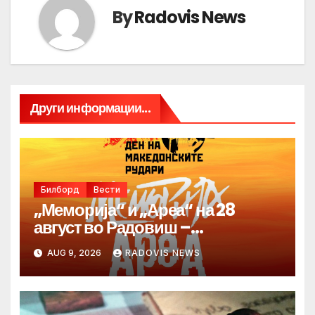
By
Radovis News
Други информации...
Билборд
Вести
„Меморија“ и „Ареа“ на 28
август во Радовиш –
продолжува традицијата за
AUG 9, 2026
RADOVIS NEWS
Денот на македонските рудари