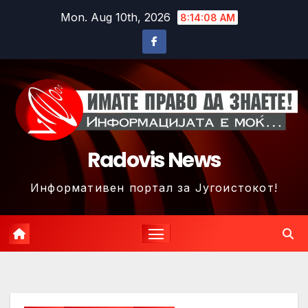
Skip
Mon. Aug 10th, 2026
8:14:11 AM
to
content
Radovis News
Информативен портал за Југоистокот!