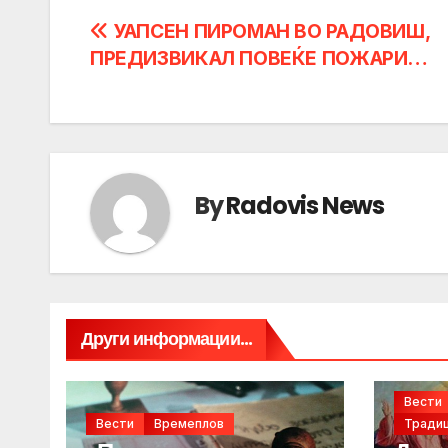
Post
УАПСЕН ПИРОМАН ВО РАДОВИШ,
ПРЕДИЗВИКАЛ ПОВЕЌЕ ПОЖАРИ…
navigation
By
Radovis News
Други информации...
Вести
Вести
Времеплов
Традиц