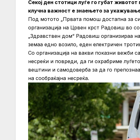
Секој ден стотици луѓе го губат животот
клучна важност е знаењето за укажува
Под мотото „Првата помош достапна за си
организација на Црвен крст Радовиш во с
„Здравствен дом“ Радовиш организираа наст
земаа едно возило, еден електричен троти
Со организација на вакви показни вежби са
несреќи и повреди, да ги охрабриме луѓет
вештини и самодоверба за да го препознаа
на сообраќајна несреќа.