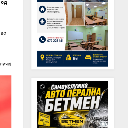
 од
тво
лучај