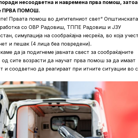
 поради несоодветна и навремена прва помош, затоа
ње ПРВА ПОМОШ.
те! Првата помош во дигителниот свет“ Општинската
оработка со ОВР Радовиш, ТППЕ Радовиш и ЈЗУ
ан, симулација на сообраќајна несреќа, во која учес
нет и пешак (4 лица беа повредени).
каме да ја подигнеме јавната свест за сообраќајните
о од сите возрасти да научат прва помош за да имаат
т и соодветно да реагираат при итните ситуации во с