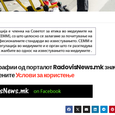
рафии од порталот RadovisNews.mk зна
дените
Услови за користење