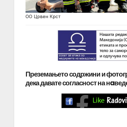
ОО Црвен Крст
Преземањето содржини и фотог
дека давате согласност на нaве