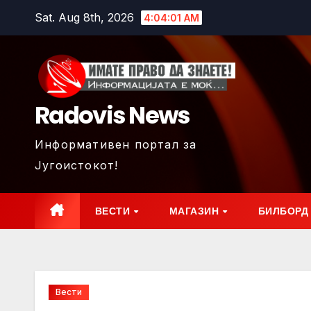
Skip
Sat. Aug 8th, 2026
4:04:03 AM
to
content
Radovis News
Информативен портал за
Југоистокот!
ВЕСТИ
МАГАЗИН
БИЛБОРД
Вести