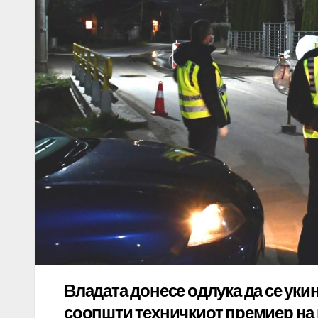
Владата донесе одлука да се укин
соопшти техничкиот премиер на