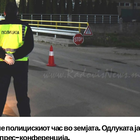
е полицискиот час во земјата. Одлуката ја
 прес-конференција.