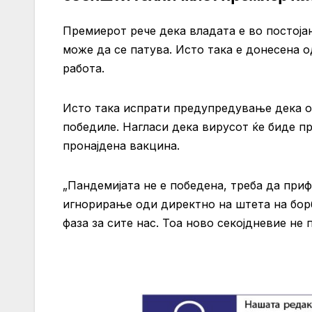
Премиерот рече дека владата е во постојан
може да се патува. Исто така е донесена 
работа.
Исто така испрати предупредување дека ов
победиле. Нагласи дека вирусот ќе биде п
пронајдена вакцина.
„Пандемијата не е победена, треба да приф
игнорирање оди директно на штета на борб
фаза за сите нас. Тоа ново секојдневие не