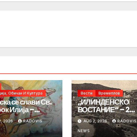
ија, Обичаи И Култура
Вести
Времеплов
ска се слави Св.
„ИЛИНДЕНСКО
ок Илија –
ВОСТАНИЕ“ – 2
ИНДЕН“
Август 1903 год.
, 2026
RADOVIS
AUG 2, 2026
RADOVIS
NEWS