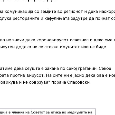
а комуникација со земјите во регионот и дека наскор
одлука рестораните и кафулињата задутре да почнат с
а не значи дека коронавирусот исчезнал и дека сме 
рисутен додека не се стекне имунитет или не биде
атиме дека сеуште е закана по секој граѓанин. Секое
ата против вирусот. На сите ни е јасно дека ова е но
 повикува и не обврзува“ порача Спасовски.