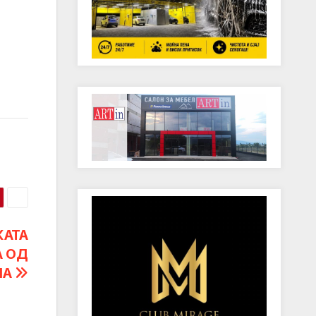
КАТА
А ОД
НА