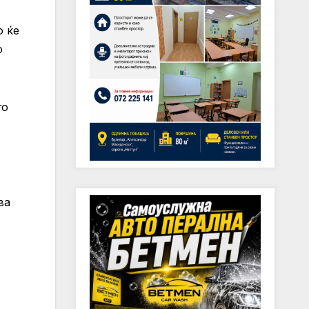
о ќе
о
го
ва