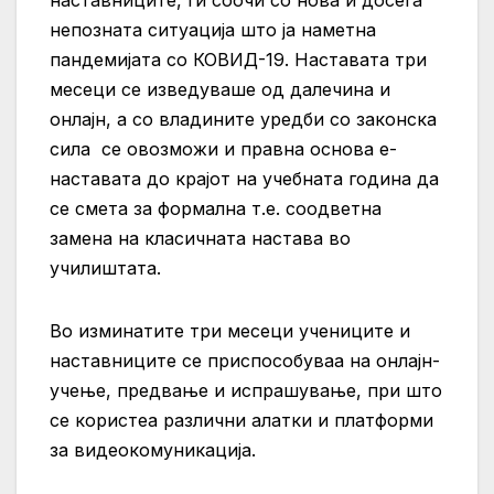
наставниците, ги соочи со нова и досега
непозната ситуација што ја наметна
пандемијата со КОВИД-19. Наставата три
месеци се изведуваше од далечина и
онлајн, а со владините уредби со законска
сила се овозможи и правна основа е-
наставата до крајот на учебната година да
се смета за формална т.е. соодветна
замена на класичната настава во
училиштата.
Во изминатите три месеци учениците и
наставниците се приспособуваа на онлајн-
учење, предвање и испрашување, при што
се користеа различни алатки и платформи
за видеокомуникација.