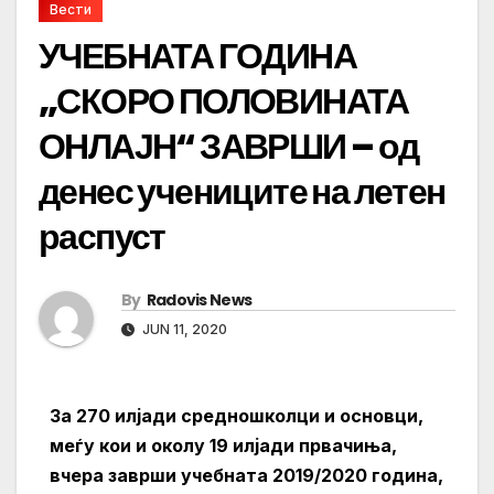
Вести
УЧЕБНАТА ГОДИНА
„СКОРО ПОЛОВИНАТА
ОНЛАЈН“ ЗАВРШИ – од
денес учениците на летен
распуст
By
Radovis News
JUN 11, 2020
За 270 илјади средношколци и основци,
меѓу кои и околу 19 илјади првачиња,
вчера заврши учебната 2019/2020 година,