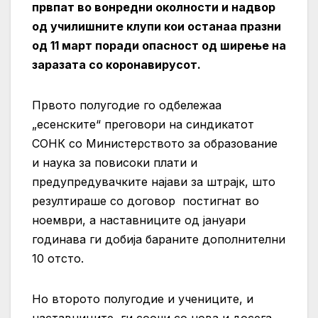
првпат во вонредни околности и надвор
од училишните клупи кои останаа празни
од 11 март поради опасност од ширење на
заразата со коронавирусот.
Првото полугодие го одбележаа
„есенските“ преговори на синдикатот
СОНК со Министерството за образование
и наука за повисоки плати и
предупредувачките најави за штрајк, што
резултираше со договор постигнат во
ноември, а наставниците од јануари
годинава ги добија бараните дополнителни
10 отсто.
Но второто полугодие и учениците, и