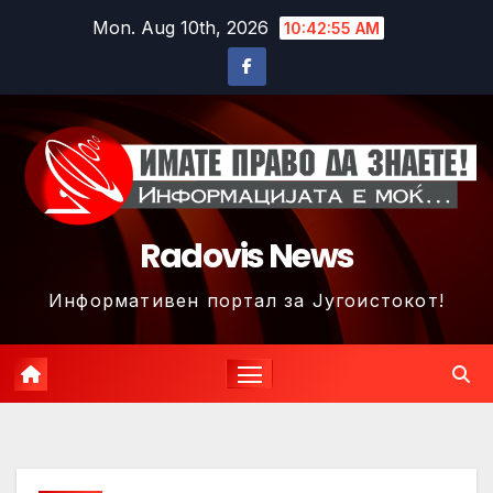
Skip
Mon. Aug 10th, 2026
10:42:58 AM
to
content
Radovis News
Информативен портал за Југоистокот!