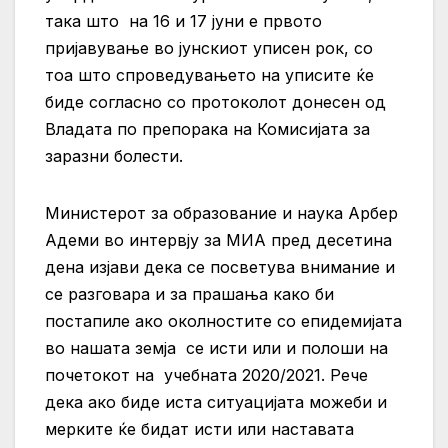
така што на 16 и 17 јуни е првото
пријавување во јунскиот уписен рок, со
тоа што спроведувањето на уписите ќе
биде согласно со протоколот донесен од
Владата по препорака на Комисијата за
заразни болести.
Министерот за образование и наука Арбер
Адеми во интервју за МИА пред десетина
дена изјави дека се посветува внимание и
се разговара и за прашања како би
постапиле ако околностите со епидемијата
во нашата земја се исти или и полоши на
почетокот на учебната 2020/2021. Рече
дека ако биде иста ситуацијата можеби и
мерките ќе бидат исти или наставата