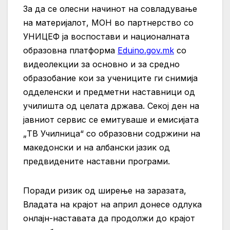
За да се олесни начинот на совладување
на материјалот, МОН во партнерство со
УНИЦЕФ ја воспостави и националната
образовна платформа
Eduino.gov.mk
со
видеолекции за основно и за средно
образобание кои за учениците ги снимија
одделенски и предметни наставници од
училишта од целата држава. Секој ден на
јавниот сервис се емитуваше и емисијата
„ТВ Училница“ со образовни содржини на
македонски и на албански јазик од
предвидените наставни програми.
Поради ризик од ширење на заразата,
Владата на крајот на април донесе одлука
онлајн-наставата да продолжи до крајот