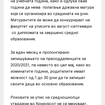
на учебната година, како и одлука оваа
година да нема полагање државна матура
која се организира во средината на јуни.
Матурантите ќе може да конкурираат на
факултет на уписите во август-септември
со дипломата за завршено средно
образование.
За еден месец е пролонгирано
запишувањето на првоодделенците за
2020/2021, па наместо во цел мај, како во
изминатите години, родителите имаат
можност од 1 до 30 јуни да ги запишат
своите деца во основно образование.
Роковите за упис на средношколци
утврдени во Конкурсот не се менуваат,