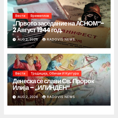
Вести
Времеплов
„Првото заседание на АСНОМ“-
2 Август 1944 год.
AUG 2, 2026
RADOVIS NEWS
Вести
Традиција, Обичаи И Култура
Денеска се слави Св. Пророк
Илија – „ИЛИНДЕН“
AUG 2, 2026
RADOVIS NEWS