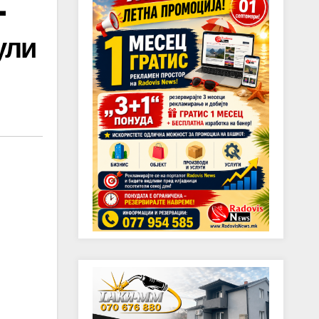
–
ули