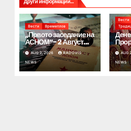
Други информации...
Вести
Вести
Времеплов
Традиц
„Првото заседание на
Дене
АСНОМ“- 2 Август
Прор
1944 год.
„ИЛ
AUG 2, 2026
RADOVIS
AUG 2
NEWS
NEWS