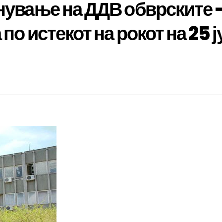
лнување на ДДВ обврските 
по истекот на рокот на 25 ј