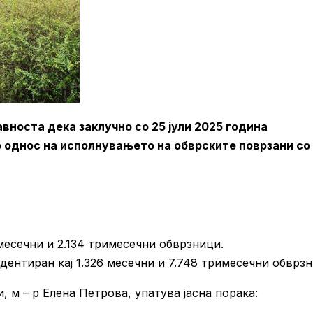
авноста дека заклучно со 25 јули 2025 година
о однос на исполнувањето на обврските поврзани со
месечни и 2.134 тримесечни обврзници.
дентиран кај 1.326 месечни и 7.748 тримесечни обврзн
, м – р Елена Петрова, упатува јасна порака: