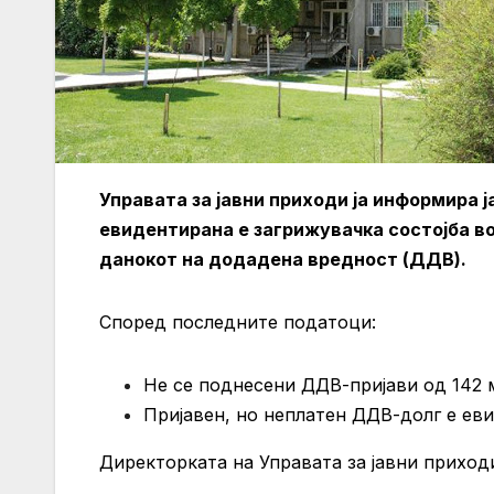
Управата за јавни приходи ја информира ј
евидентирана е загрижувачка состојба в
данокот на додадена вредност (ДДВ).
Според последните податоци:
Не се поднесени ДДВ-пријави од 142 
Пријавен, но неплатен ДДВ-долг е еви
Директорката на Управата за јавни приходи