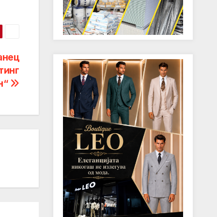
анец
тинг
н“