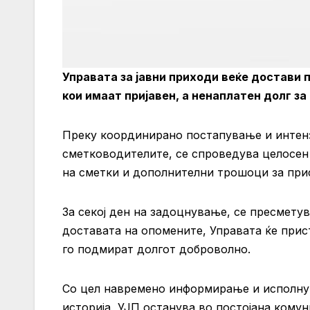
Управата за јавни приходи веќе достави
кои имаат пријавен, а ненаплатен долг з
Преку координирано постапување и интенз
сметководителите, се спроведува целосен 
на сметки и дополнителни трошоци за при
За секој ден на задоцнување, се пресмету
доставата на опомените, Управата ќе прис
го подмират долгот доброволно.
Со цел навремено информирање и исполнув
историја, УЈП останува во постојана комун