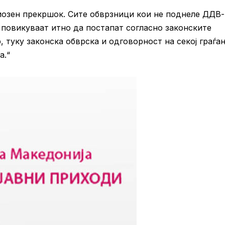
иозен прекршок. Сите обврзници кои не поднеле ДДВ-
е повикуваат итно да постапат согласно законските
 туку законска обврска и одговорност на секој граѓа
а.“