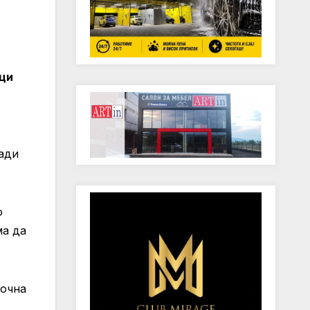
ици
кади
о
ма да
ночна