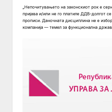
„Непочитувањето на законскиот рок е сер
пријава и/или не го платиле ДДВ-долгот с
прописи. Даночната дисциплина не е избор,
компанија — темел за функционална држав