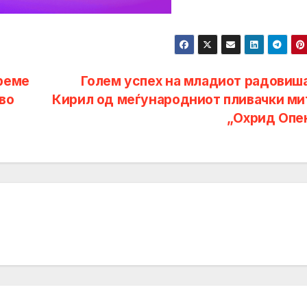
реме
Голем успех на младиот радовиш
во
Кирил од меѓународниот пливачки ми
„Охрид Опе