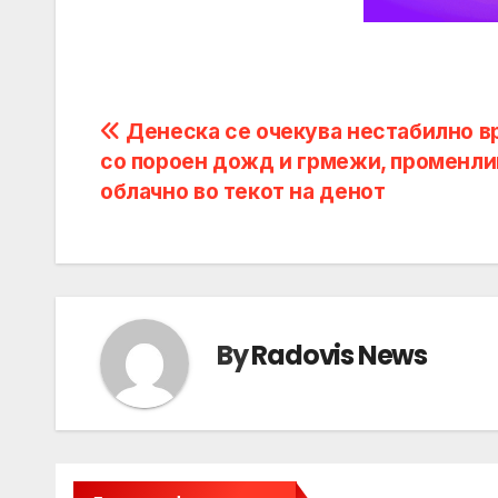
Post
Денеска се очекува нестабилно в
со пороен дожд и грмежи, променли
navigation
облачно во текот на денот
By
Radovis News