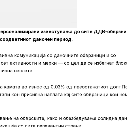
 персонализирани известувања до сите ДДВ-обврзн
а соодветниот даночен период.
ивна комуникација со даночните обврзници и со
сет активности и мерки — со цел да се избегнат бло
силна наплата.
ва камата во износ од 0,03% од преостанатиот долг.П
тапи кон присилна наплата кај сите обврзници кои не
ање на обврските, како и обезбедување солидна да
икација со сите релевантни страни.