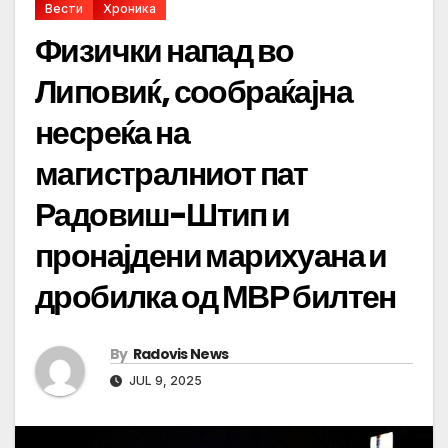
Вести
Хроника
Физички напад во
Липовиќ, сообраќајна
несреќа на
магистралниот пат
Радовиш-Штип и
пронајдени марихуана и
дробилка од МВР билтен
By
Radovis News
JUL 9, 2025