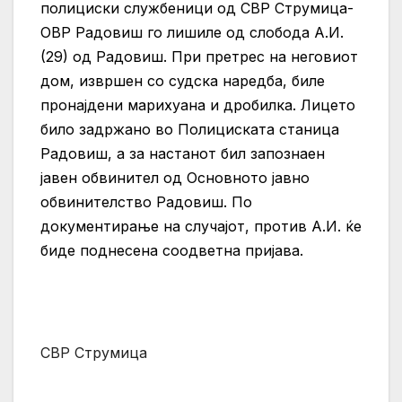
полициски службеници од СВР Струмица-
ОВР Радовиш го лишиле од слобода А.И.
(29) од Радовиш. При претрес на неговиот
дом, извршен со судска наредба, биле
пронајдени марихуана и дробилка. Лицето
било задржано во Полициската станица
Радовиш, а за настанот бил запознаен
јавен обвинител од Основното јавно
обвинителство Радовиш. По
документирање на случајот, против А.И. ќе
биде поднесена соодветна пријава.
СВР Струмица