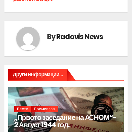
By
Radovis News
Други информации...
Вести
Времеплов
„Првото заседание на АСНОМ“-
2 Август 1944 год.