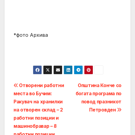
*фото Архива
Post
Oтворени работни
Општина Конче со
места во Бучим:
богата програма по
navigation
Ракувач на хранилки
повод празникот
на отворен склад – 2
Петровден
работни позиции и
машинобравар – 8
работни позиции