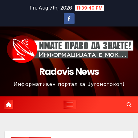
Skip
Fri. Aug 7th, 2026
11:39:43 PM
to
content
Radovis News
Информативен портал за Југоистокот!