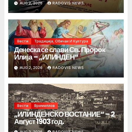
AUG 2, 2026
RADOVIS NEWS
Вести
Традиција, Обичаи И Култура
Денеска се слави Св. Пророк
Илија – „ИЛИНДЕН“
AUG 2, 2026
RADOVIS NEWS
Вести
Времеплов
„ИЛИНДЕНСКО ВОСТАНИЕ“ – 2
Август 1903 год.
AUG 2, 2026
RADOVIS NEWS