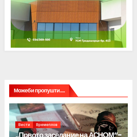
Можеби пропушти....
Вести
Времеплов
„Првото заседание на АСНОМ“-