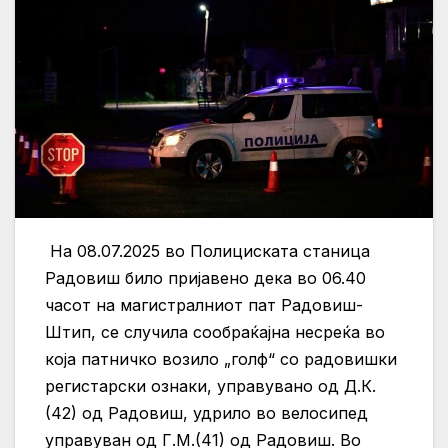
На 08.07.2025 во Полициската станица
Радовиш било пријавено дека во 06.40
часот на магистралниот пат Радовиш-
Штип, се случила сообраќајна несреќа во
која патничко возило „голф“ со радовишки
регистарски ознаки, управувано од Д.К.
(42) од Радовиш, удрило во велосипед
управуван од Г.М.(41) од Радовиш. Во