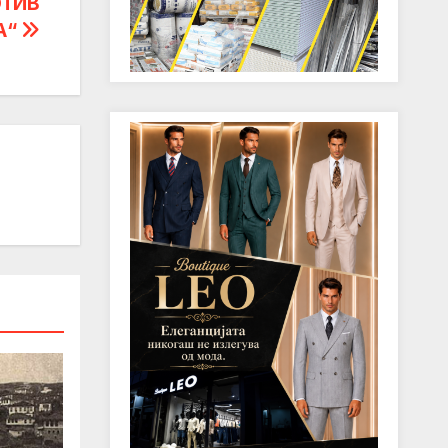
ОТИВ
А“