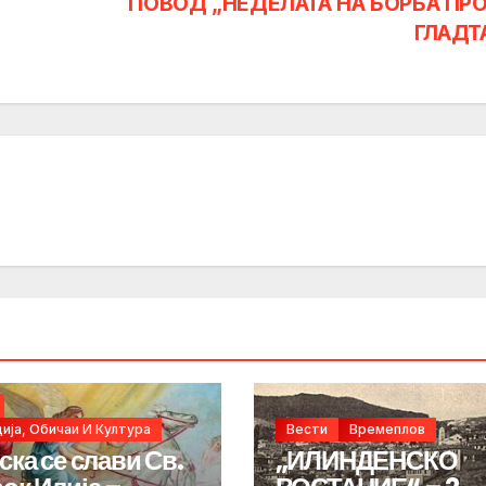
ПОВОД „НЕДЕЛАТА НА БОРБА ПР
ГЛАДТ
ија, Обичаи И Култура
Вести
Времеплов
ска се слави Св.
„ИЛИНДЕНСКО