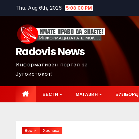
Skip
Thu. Aug 6th, 2026
5:08:02 PM
to
content
Radovis News
Информативен портал за
Југоистокот!
ВЕСТИ
МАГАЗИН
БИЛБОРД
Вести
Хроника