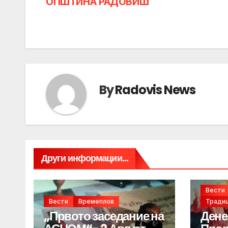
ОПШТИНА РАДОВИШ
navigation
By
Radovis News
Други информации...
Вести
Вести
Времеплов
Традиц
„Првото заседание на
Дене