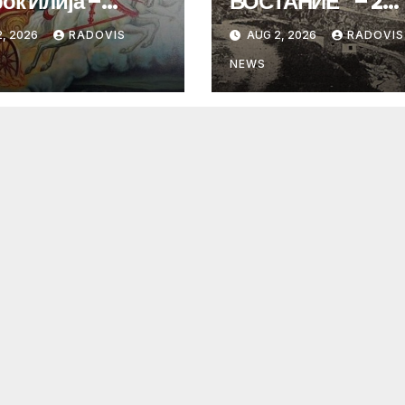
ок Илија –
ВОСТАНИЕ“ – 2
ИНДЕН“
Август 1903 год.
, 2026
RADOVIS
AUG 2, 2026
RADOVIS
NEWS