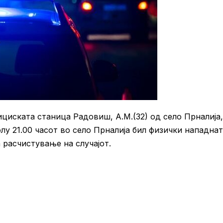
лициската станица Радовиш, А.М.(32) од село Прналија,
олу 21.00 часот во село Прналија бил физички нападна
а расчистување на случајот.