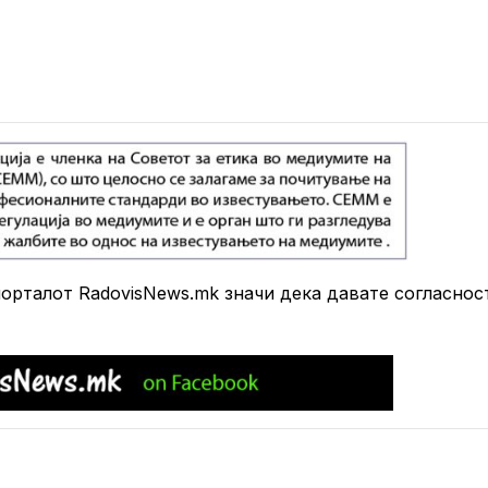
рталот RadovisNews.mk значи дека давате согласнос