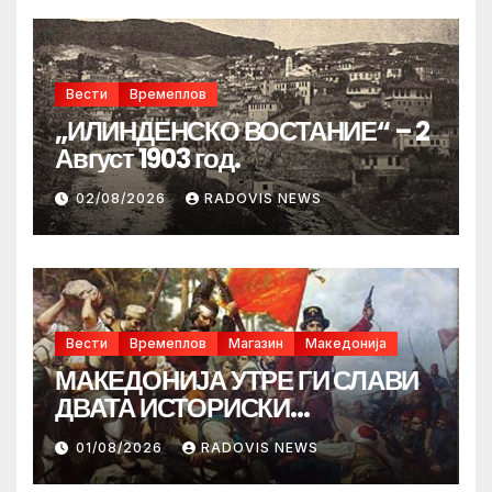
Вести
Времеплов
„ИЛИНДЕНСКО ВОСТАНИЕ“ – 2
Август 1903 год.
02/08/2026
RADOVIS NEWS
Вести
Времеплов
Магазин
Македонија
МАКЕДОНИЈА УТРЕ ГИ СЛАВИ
ДВАТА ИСТОРИСКИ
ИЛИНДЕНА!
01/08/2026
RADOVIS NEWS