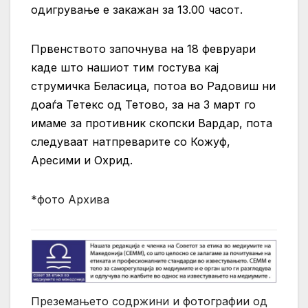
одигрување е закажан за 13.00 часот.
Првенството започнува на 18 февруари
каде што нашиот тим гостува кај
струмичка Беласица, потоа во Радовиш ни
доаѓа Тетекс од Тетово, за на 3 март го
имаме за противник скопски Вардар, пота
следуваат натпреварите со Кожуф,
Аресими и Охрид.
*фото Архива
Преземањето содржини и фотографии од