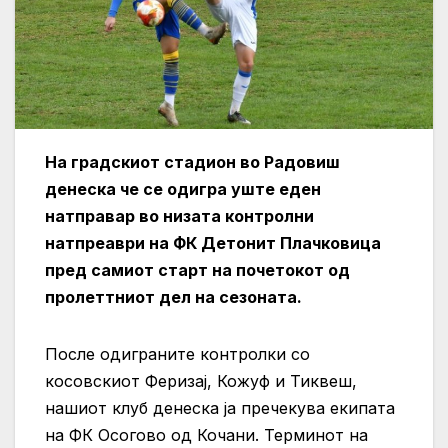
На градскиот стадион во Радовиш
денеска че се одигра уште еден
натправар во низата контролни
натпреаври на ФК Детонит Плачковица
пред самиот старт на почетокот од
пролеттниот дел на сезоната.
После одиграните контролки со
косовскиот Феризај, Кожуф и Тиквеш,
нашиот клуб денеска ја пречекува екипата
на ФК Осогово од Кочани. Терминот на