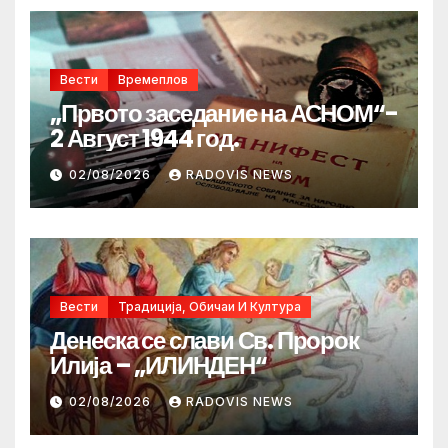
Вести
Времеплов
„Првото заседание на АСНОМ“-
2 Август 1944 год.
02/08/2026
RADOVIS NEWS
Вести
Традиција, Обичаи И Култура
Денеска се слави Св. Пророк
Илија – „ИЛИНДЕН“
02/08/2026
RADOVIS NEWS