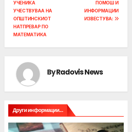
УЧЕНИКА
ПОМОШ И
navigation
УЧЕСТВУВАА НА
ИНФОРМАЦИИ
ОПШТИНСКИОТ
ИЗВЕСТУВА:
НАТПРЕВАР ПО
МАТЕМАТИКА
By
Radovis News
Други информации...