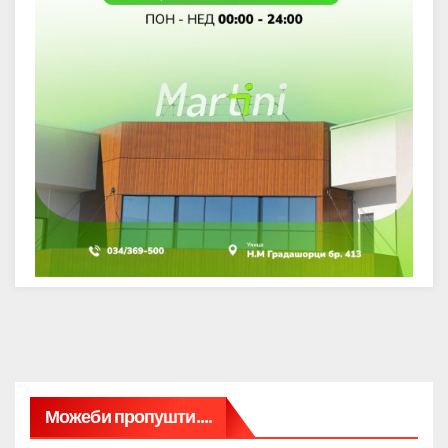
Можеби пропушти....