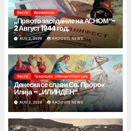
Вести
Времеплов
„Првото заседание на АСНОМ“-
2 Август 1944 год.
AUG 2, 2026
RADOVIS NEWS
Вести
Традиција, Обичаи И Култура
Денеска се слави Св. Пророк
Илија – „ИЛИНДЕН“
AUG 2, 2026
RADOVIS NEWS