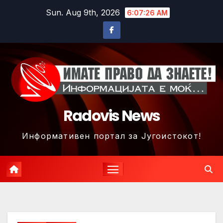
Skip
Sun. Aug 9th, 2026
6:07:28 AM
to
content
Radovis News
Информативен портал за Југоистокот!