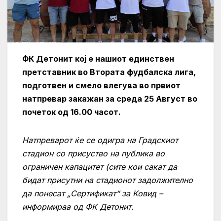
ФК Детонит кој е нашиот единствен
претставник во Втората фудбалска лига,
подготвен и смело влегува во првиот
натпревар закажан за среда 25 Август во
почеток од 16.00 часот.
Натпреварот ќе се одигра на Градскиот
стадион со присуство на публика во
ограничен капацитет (сите кои сакат да
бидат присутни на стадионот задолжително
да понесат „Сертификат“ за Ковид –
информираа од ФК Детонит.