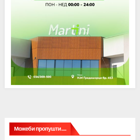
Можеби пропушти....