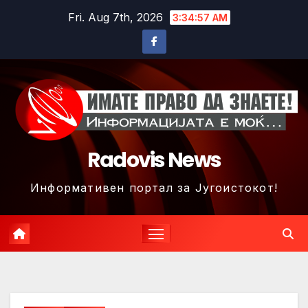
Skip
Fri. Aug 7th, 2026
3:35:00 AM
to
content
Radovis News
Информативен портал за Југоистокот!