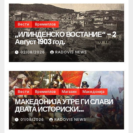
Вести
Времеплов
„ИЛИНДЕНСКО ВОСТАНИЕ“ – 2
Август 1903 год.
02/08/2026
RADOVIS NEWS
Вести
Времеплов
Магазин
Македонија
МАКЕДОНИЈА УТРЕ ГИ СЛАВИ
ДВАТА ИСТОРИСКИ
ИЛИНДЕНА!
01/08/2026
RADOVIS NEWS