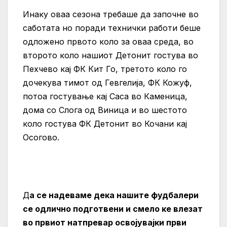
Инаку оваа сезона требаше да започне во
саботата но поради технички работи беше
одложено првото коло за оваа среда, во
второто коло нашиот Детонит гостува во
Пехчево кај ФК Кит Го, третото коло го
дочекува тимот од Гевгелија, ФК Кожуф,
потоа гостување кај Саса во Каменица,
дома со Слога од Виница и во шестото
коло гостува ФК Детонит во Кочани кај
Осогово.
Д
а се надеваме дека нашите фудбалери
се одлично подготвени и смело ке влезат
во првиот натпревар освојувајки први