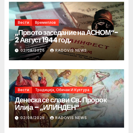
Вести
Времеплов
„Првото заседание на АСНОМ“-
2 Август 1944 год.
02/08/2026
RADOVIS NEWS
Вести
Традиција, Обичаи И Култура
Денеска се слави Св. Пророк
Илија – „ИЛИНДЕН“
02/08/2026
RADOVIS NEWS