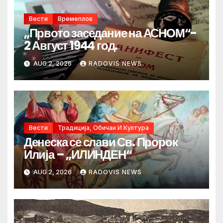
Вести
Времеплов
„Првото заседание на АСНОМ“-
2 Август 1944 год.
AUG 2, 2026
RADOVIS NEWS
Вести
Традиција, Обичаи И Култура
Денеска се слави Св. Пророк
Илија – „ИЛИНДЕН“
AUG 2, 2026
RADOVIS NEWS