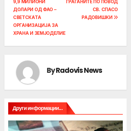
9,9 МИЛИОНИ
ГРАЃАНИТЕ ПО ПОВОД
navigation
ДОЛАРИ ОД ФАО –
СВ. СПАСО
СВЕТСКАТА
РАДОВИШКИ
ОРГАНИЗАЦИЈА ЗА
ХРАНА И ЗЕМЈОДЕЛИЕ
By
Radovis News
Други информации...