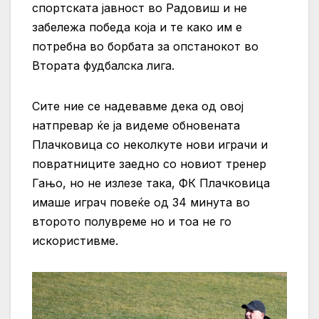
спортската јавност во Радовиш и не
забележа победа која и те како им е
потребна во борбата за опстанокот во
Втората фудбалска лига.
Сите ние се надевавме дека од овој
натпревар ќе ја видеме обновената
Плачковица со неколкуте нови играчи и
повратниците заедно со новиот тренер
Гањо, но не излезе така, ФК Плачковица
имаше играч повеќе од 34 минута во
второто полувреме но и тоа не го
искористивме.