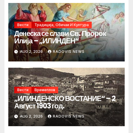
Вести
Традиција, Обичаи И Култура
Денеска се слави Св. Пророк
Илија – „ИЛИНДЕН“
AUG 2, 2026
RADOVIS NEWS
Вести
Времеплов
„ИЛИНДЕНСКО ВОСТАНИЕ“ – 2
Август 1903 год.
AUG 2, 2026
RADOVIS NEWS