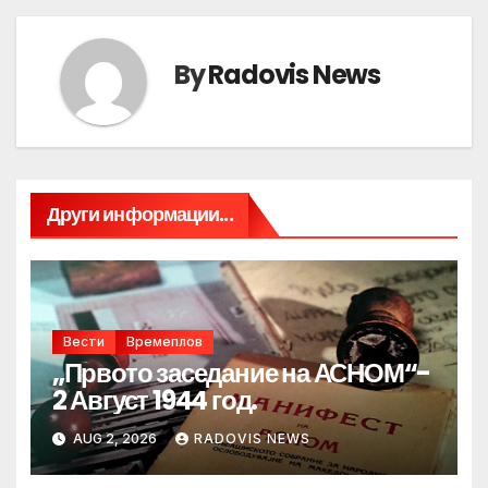
By
Radovis News
Други информации...
Вести
Времеплов
„Првото заседание на АСНОМ“-
2 Август 1944 год.
AUG 2, 2026
RADOVIS NEWS