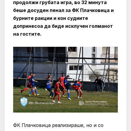
продолжи грубата игра, во 32 минута
беше досуден пенал за ФК Плачковица и
бурните ракции и кон судиите
допринесоа да биде исклучен голманот
на гостите.
ФК Плачковица реализираше, но и со