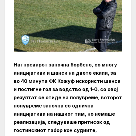
Натпреварот започна борбено, со многу
иницијативи и шанси на двете екипи, за
во 40 минута ФК Кожуф искористи шанса
и постигне гол за водство од 1-0, со овој
резултат се отиде на полувреме, воторот
полувреме започна со одлична
иницијатива на нашиот тим, но немаше
реализација, следуваше притисок од
гостинскиот табор кон судиите,