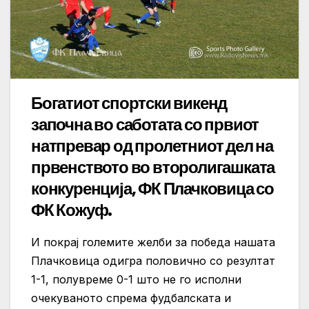
Богатиот спортски викенд
започна во саботата со првиот
натпревар од пролетниот дел на
првенството во второлигашката
конкуренција, ФК Плачковица со
ФК Кожуф.
И покрај големите желби за победа нашата
Плачковица одигра половично со резултат
1-1, полувреме 0-1 што не го исполни
очекуваното спрема фудбалската и