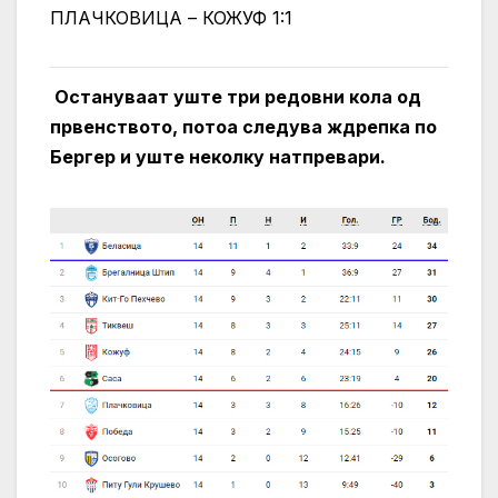
ПЛАЧКОВИЦА – КОЖУФ 1:1
Остануваат уште три редовни кола од
првенството, потоа следува ждрепка по
Бергер и уште неколку натпревари.