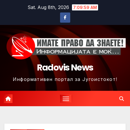
Skip
Sat. Aug 8th, 2026
7:10:02 AM
to
content
Radovis News
Информативен портал за Југоистокот!