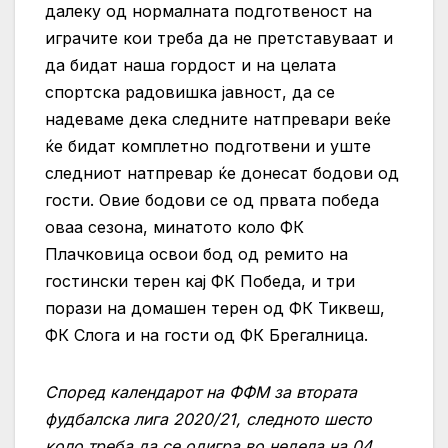
далеку од нормалната подготвеност на
играчите кои треба да не претставуваат и
да бидат наша гордост и на целата
спортска радовишка јавност, да се
надеваме дека следните натпревари веќе
ќе бидат комплетно подготвени и уште
следниот натпревар ќе донесат бодови од
гости. Овие бодови се од првата победа
оваа сезона, минатото коло ФК
Плачковица освои бод од ремито на
гостински терен кај ФК Победа, и три
порази на домашен терен од ФК Тиквеш,
ФК Слога и на гости од ФК Брегалница.
Според календарот на ФФМ за втората
фудбалска лига 2020/21, следното шесто
коло треба да се одигра во недела на 04.