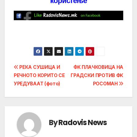
користење
Post
РЕКА СУШИЦА И
ФК ПЛАЧКОВИЦА НА
РЕЧНОТО КОРИТО СЕ
ГРАДСКИ ПРОТИВ ФК
navigation
УРЕДУВААТ (фото)
РОСОМАН
By
Radovis News