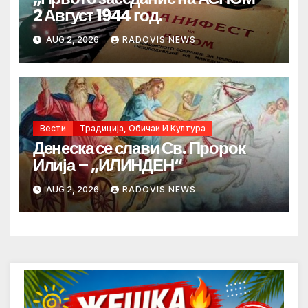
2 Август 1944 год.
AUG 2, 2026
RADOVIS NEWS
Вести
Традиција, Обичаи И Култура
Денеска се слави Св. Пророк
Илија – „ИЛИНДЕН“
AUG 2, 2026
RADOVIS NEWS