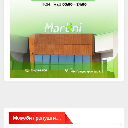
Можеби пропушти....