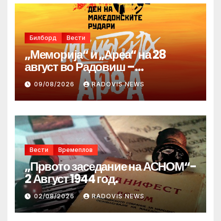
Билборд
Вести
„Меморија“ и „Ареа“ на 28
август во Радовиш –
продолжува традицијата за
09/08/2026
RADOVIS NEWS
Денот на македонските рудари
Вести
Времеплов
„Првото заседание на АСНОМ“-
2 Август 1944 год.
02/08/2026
RADOVIS NEWS