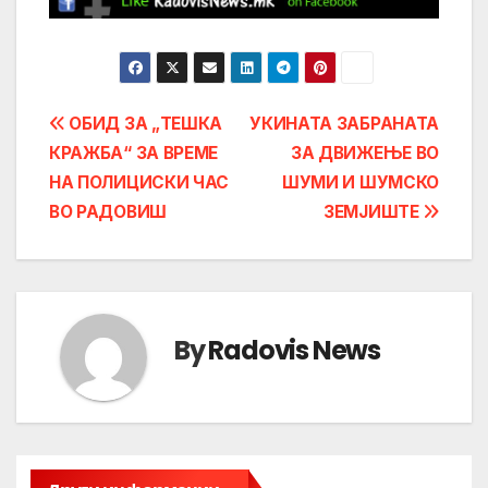
Post
ОБИД ЗА „ТЕШКА
УКИНАТА ЗАБРАНАТА
КРАЖБА“ ЗА ВРЕМЕ
ЗА ДВИЖЕЊЕ ВО
navigation
НА ПОЛИЦИСКИ ЧАС
ШУМИ И ШУМСКО
ВО РАДОВИШ
ЗЕМЈИШТЕ
By
Radovis News