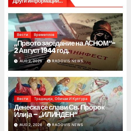
Други информации...
Вести
Времеплов
„Првото заседание на АСНОМ“-
2 Август 1944 год.
AUG 2, 2026
RADOVIS NEWS
Вести
Традиција, Обичаи И Култура
Денеска се слави Св. Пророк
Илија – „ИЛИНДЕН“
AUG 2, 2026
RADOVIS NEWS