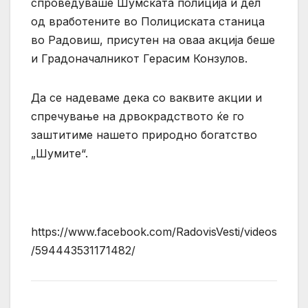
спроведуваше Шумската полиција и дел
од вработените во Полициската станица
во Радовиш, присутен на оваа акција беше
и Градоначалникот Герасим Конзулов.
Да се надеваме дека со ваквите акции и
спречување на дрвокрадството ќе го
заштитиме нашето природно богатство
„Шумите“.
https://www.facebook.com/RadovisVesti/videos
/594443531171482/