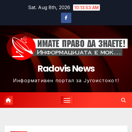
Skip
Sat. Aug 8th, 2026
10:13:56 AM
to
content
Radovis News
Информативен портал за Југоистокот!