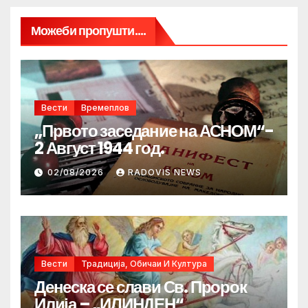
Можеби пропушти....
Вести
Времеплов
„Првото заседание на АСНОМ“-
2 Август 1944 год.
02/08/2026
RADOVIS NEWS
Вести
Традиција, Обичаи И Култура
Денеска се слави Св. Пророк
Илија – „ИЛИНДЕН“