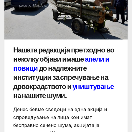
Нашата редакција претходно во
неколку објави имаше
апели и
повици
до надлежните
институции за спречување на
дрвокрадството и
уништување
на нашите шуми.
Денес бевме сведоци на една акција и
спроведување на лица кои имат
бесправно сечено шума, акцијата ја