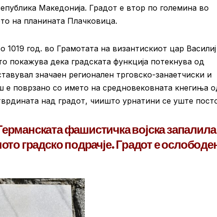
епублика Македонија. Градот е втор по големина во
ето на планината Плачковица.
 1019 год. во Грамотата на византискиот цар Василиј 
то покажува дека градската функција потекнува од
тавувал значаен регионален трговско-занаетчиски и
ш е поврзано со името на средновековната кнегиња о
тврдината над градот, чиишто урнатини се уште посто
Германската фашистичка војска запалила
ното градско подрачје. Градот е ослободе