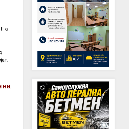
II а
д
јат.
н на