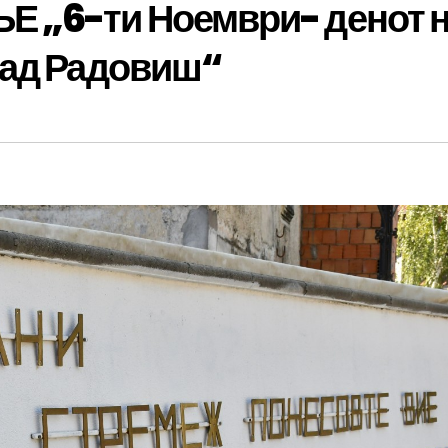
 „6-ти Ноември- денот 
рад Радовиш“