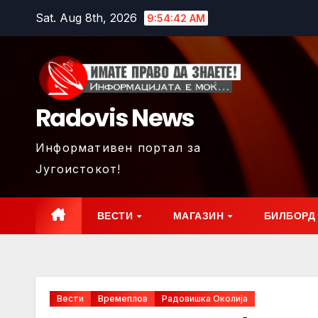
Skip
Sat. Aug 8th, 2026
9:54:44 AM
to
content
Radovis News
Информативен портал за
Југоистокот!
ВЕСТИ
МАГАЗИН
БИЛБОРД
Вести
Времеплов
Радовишка Околија