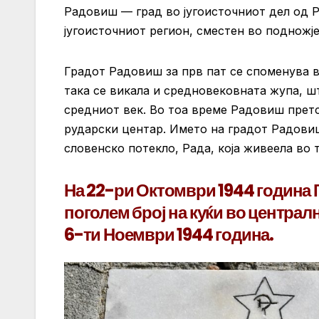
Радовиш — град во југоисточниот дел од Р
југоисточниот регион, сместен во подножј
Градот Радовиш за прв пат се споменува во
така се викала и средновековната жупа, ш
средниот век. Во тоа време Радовиш претс
рударски центар. Името на градот Радови
словенско потекло, Рада, која живеела во 
На 22-ри Октомври 1944 година 
поголем број на куќи во централ
6-ти Ноември 1944 година.