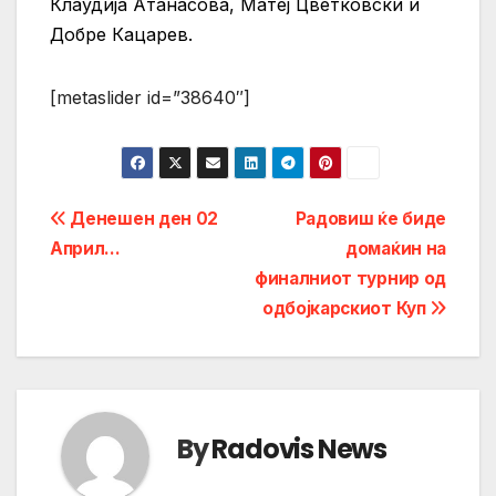
Клаудија Атанасова, Матеј Цветковски и
Добре Кацарев.
[metaslider id=”38640″]
Post
Денешен ден 02
Радовиш ќе биде
Април…
домаќин на
navigation
финалниот турнир од
одбојкарскиот Куп
By
Radovis News