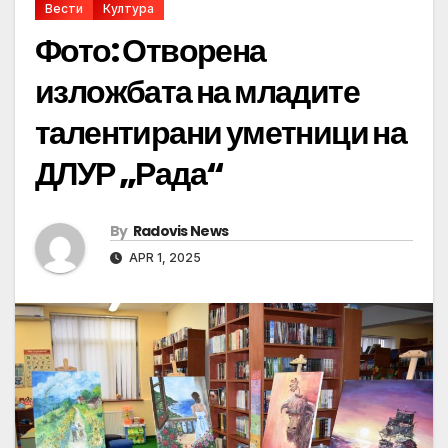
Вести
Култура
Фото: Отворена
изложбата на младите
талентирани уметници на
ДЛУР „Рада“
By
Radovis News
APR 1, 2025