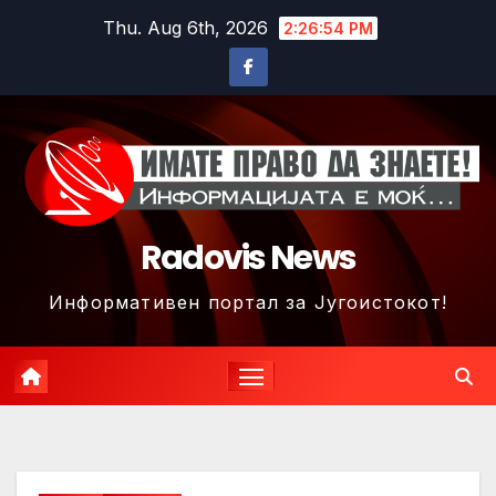
Skip
Thu. Aug 6th, 2026
2:26:56 PM
to
content
Radovis News
Информативен портал за Југоистокот!