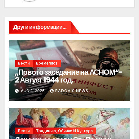
Други информации...
Вести
Времеплов
„Првото заседание на АСНОМ“-
2 Август 1944 год.
AUG 2, 2026
RADOVIS NEWS
Вести
Традиција, Обичаи И Култура