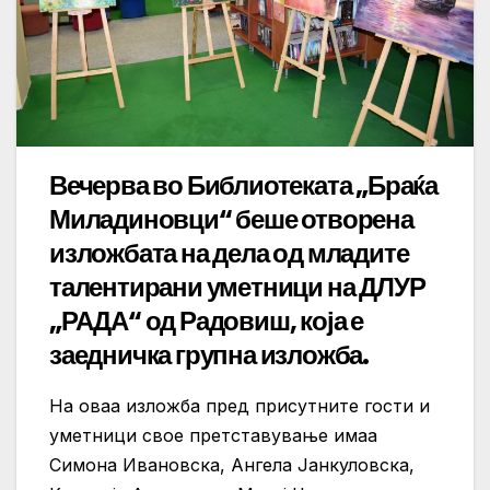
Вечерва во Библиотеката „Браќа
Миладиновци“ беше отворена
изложбата на дела од младите
талентирани уметници на ДЛУР
„РАДА“ од Радовиш, која е
заедничка групна изложба.
На оваа изложба пред присутните гости и
уметници свое претставување имаа
Симона Ивановска, Ангела Јанкуловска,