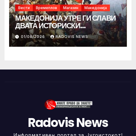
Вести
Времеплов
Магазин
Македонија
МАКЕДОНИЈА УТРЕ ГИ СЛАВИ
ДВАТА ИСТОРИСКИ
ИЛИНДЕНА!
01/08/2026
RADOVIS NEWS
Radovis News
Информативен портал за Југоистокот!