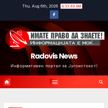
Skip
Thu. Aug 6th, 2026
4:33:52 AM
to
content
Radovis News
Информативен портал за Југоистокот!