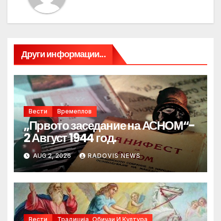
Други информации...
Вести
Времеплов
„Првото заседание на АСНОМ“-
2 Август 1944 год.
AUG 2, 2026
RADOVIS NEWS
Вести
Традиција, Обичаи И Култура