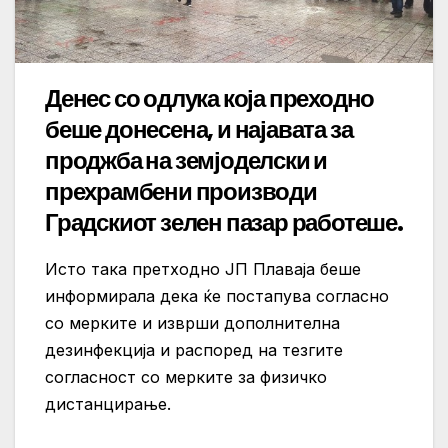
Денес со одлука која преходно
беше донесена, и најавата за
проджба на земјоделски и
прехрамбени производи
Градскиот зелен пазар работеше.
Исто така претходно ЈП Плаваја беше
информирала дека ќе постапува согласно
со мерките и изврши дополнителна
дезинфекција и распоред на тезгите
согласност со мерките за физичко
дистанцирање.