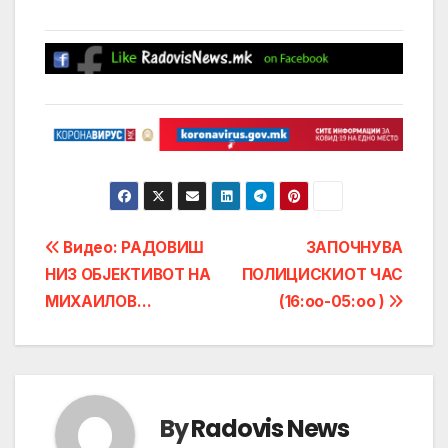
Post
Видео: РАДОВИШ
ЗАПОЧНУВА
НИЗ ОБЈЕКТИВОТ НА
ПОЛИЦИСКИОТ ЧАС
navigation
МИХАИЛОВ…
(16:оо-05:oo )
By
Radovis News