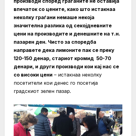
производи според граѓаните не оставија
впечаток со цените, како што истакнаа
неколку граѓани немаше некоја
значителна разлика од секојдневните
цени на производите и денешните на т.н.
пазарен ден. Чисто за споредба
направете дека лимоните пак се преку
120-150 денар, стариот кромид 50-70
денари, и други производи кои кај нас се
со високи цени
– истакнаа неколку
посетители кои денес го посетија
грaдскиот зелен пазар.