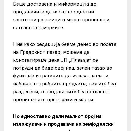
Беше доставена и информација до
продавачите да носат соодветни
заштитни ракавици и маски пропишани
согласно со мерките.
Ние како редакција бевме денес во посета
на Градскиот пазар, можеме да
констатираме дека ЈП „Плаваја“ се
потруди да биде овој наш зелен пазар во
функција и граѓаните да излезат и си ги
набават потребните продукти, тезгите беа
разделени, и продавачите беа согласно
пропишаните препораки и мерки.
Но едноставно дали малиот број на
изложувачи и продавачи на земјоделски