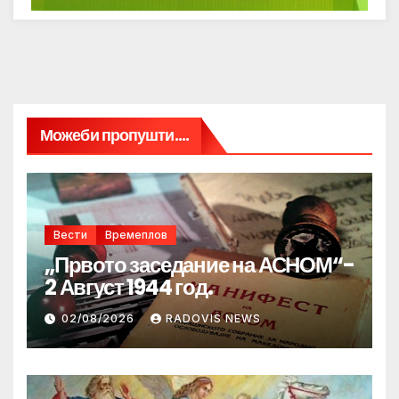
Можеби пропушти....
Вести
Времеплов
„Првото заседание на АСНОМ“-
2 Август 1944 год.
02/08/2026
RADOVIS NEWS